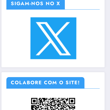
SIGAM-NOS NO X
COLABORE COM O SITE!