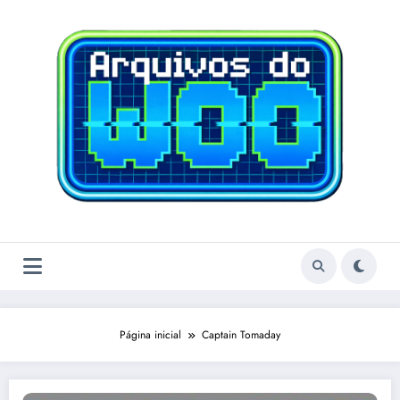
Pular
para
o
conteúdo
Página inicial
Captain Tomaday