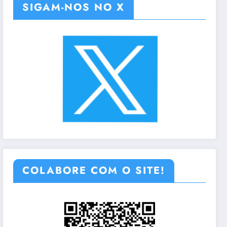
SIGAM-NOS NO X
COLABORE COM O SITE!