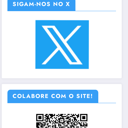
SIGAM-NOS NO X
COLABORE COM O SITE!