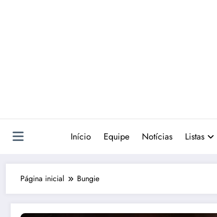
Pular
para
o
conteúdo
Início
Equipe
Notícias
Listas
Página inicial
Bungie