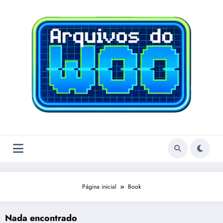
Pular
para
o
conteúdo
Página inicial
Book
Nada encontrado