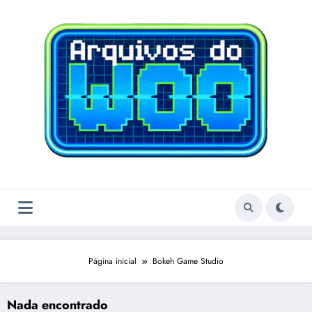
Pular
para
o
conteúdo
Página inicial
Bokeh Game Studio
Nada encontrado