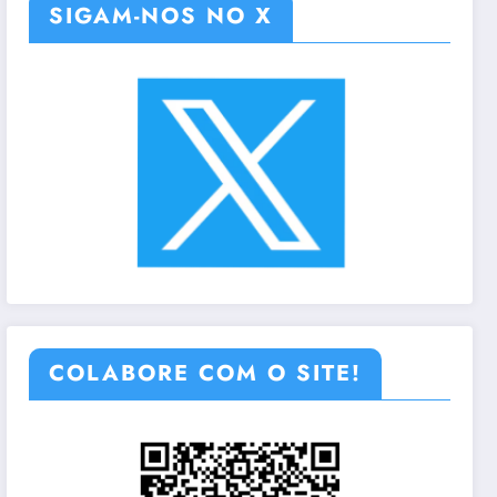
SIGAM-NOS NO X
COLABORE COM O SITE!