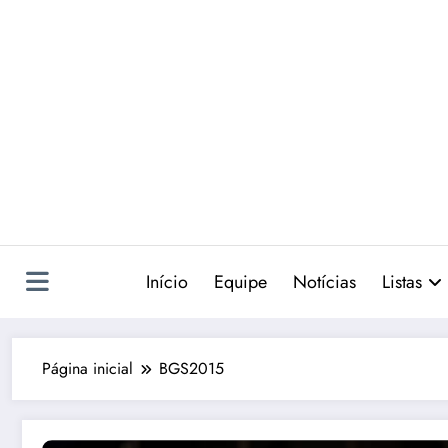
Pular
para
o
conteúdo
Início
Equipe
Notícias
Listas
Página inicial
BGS2015