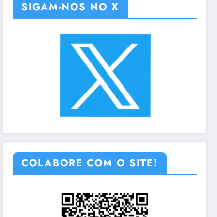
SIGAM-NOS NO X
COLABORE COM O SITE!