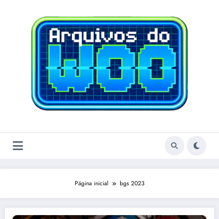
Pular
para
o
conteúdo
Página inicial
bgs 2023