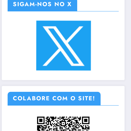
SIGAM-NOS NO X
COLABORE COM O SITE!