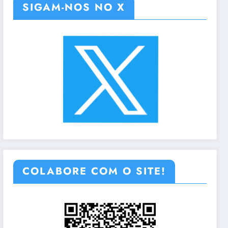
SIGAM-NOS NO X
COLABORE COM O SITE!