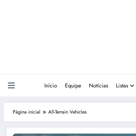
Pular
para
o
conteúdo
Início
Equipe
Notícias
Listas
Página inicial
All-Terrain Vehicles