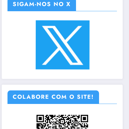
SIGAM-NOS NO X
COLABORE COM O SITE!