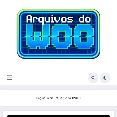
Pular
para
o
conteúdo
Página inicial
A Coisa (2017)