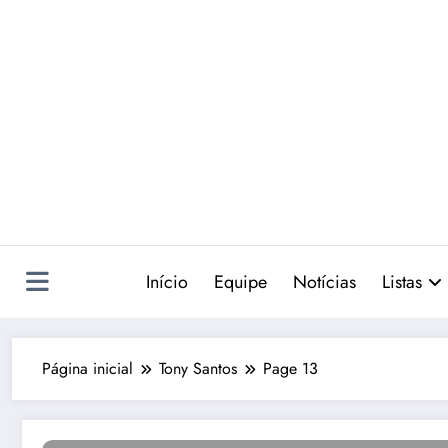
Pular
para
o
conteúdo
Início
Equipe
Notícias
Listas
Página inicial
Tony Santos
Page 13