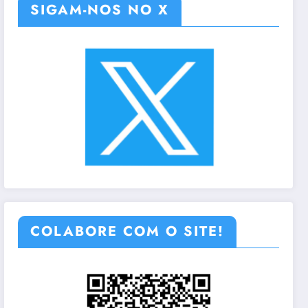
SIGAM-NOS NO X
COLABORE COM O SITE!