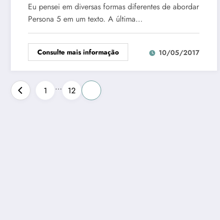
Eu pensei em diversas formas diferentes de abordar
Persona 5 em um texto. A última…
Consulte mais informação
10/05/2017
Paginação
…
1
12
13
de
posts