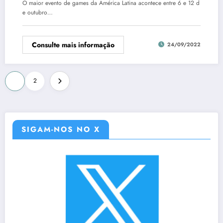
O maior evento de games da América Latina acontece entre 6 e 12 d
e outubro…
Consulte mais informação
24/09/2022
Paginação
1
2
de
posts
SIGAM-NOS NO X