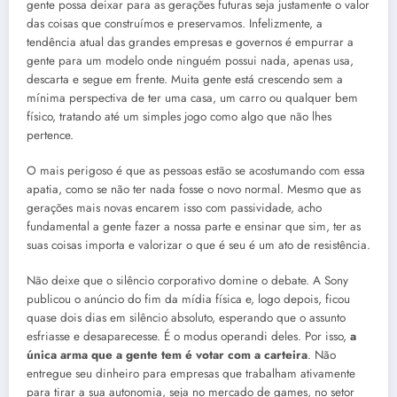
gente possa deixar para as gerações futuras seja justamente o valor
das coisas que construímos e preservamos. Infelizmente, a
tendência atual das grandes empresas e governos é empurrar a
gente para um modelo onde ninguém possui nada, apenas usa,
descarta e segue em frente. Muita gente está crescendo sem a
mínima perspectiva de ter uma casa, um carro ou qualquer bem
físico, tratando até um simples jogo como algo que não lhes
pertence.
O mais perigoso é que as pessoas estão se acostumando com essa
apatia, como se não ter nada fosse o novo normal. Mesmo que as
gerações mais novas encarem isso com passividade, acho
fundamental a gente fazer a nossa parte e ensinar que sim, ter as
suas coisas importa e valorizar o que é seu é um ato de resistência.
Não deixe que o silêncio corporativo domine o debate. A Sony
publicou o anúncio do fim da mídia física e, logo depois, ficou
quase dois dias em silêncio absoluto, esperando que o assunto
esfriasse e desaparecesse. É o modus operandi deles. Por isso,
a
única arma que a gente tem é votar com a carteira
. Não
entregue seu dinheiro para empresas que trabalham ativamente
para tirar a sua autonomia, seja no mercado de games, no setor