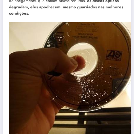
de antigamente, que tinham placas robustas,
os discos ópticos
degradam, eles apodrecem, mesmo guardados nas melhores
condições
.