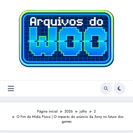
Pular
para
o
conteúdo
Página inicial
2026
julho
2
O Fim da Mídia Física | O impacto do anúncio da Sony no futuro dos
games