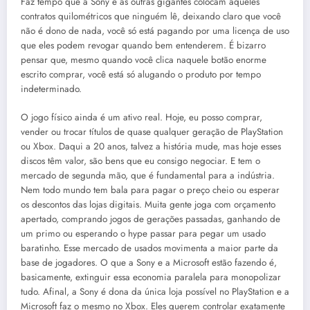
Faz tempo que a Sony e as outras gigantes colocam aqueles
contratos quilométricos que ninguém lê, deixando claro que você
não é dono de nada, você só está pagando por uma licença de uso
que eles podem revogar quando bem entenderem
.
É bizarro
pensar que, mesmo quando você clica naquele botão enorme
escrito comprar, você está só alugando o produto por tempo
indeterminado
.
O jogo físico ainda é um ativo real.
Hoje, eu posso comprar,
vender ou trocar títulos de quase qualquer geração de PlayStation
ou Xbox
.
Daqui a 20 anos, talvez a história mude, mas hoje esses
discos têm valor, são bens que eu consigo negociar
.
E tem o
mercado de segunda mão, que é fundamental para a indústria
.
Nem todo mundo tem bala para pagar o preço cheio ou esperar
os descontos das lojas digitais
.
Muita gente joga com orçamento
apertado, comprando jogos de gerações passadas, ganhando de
um primo ou esperando o hype passar para pegar um usado
baratinho
.
Esse mercado de usados movimenta a maior parte da
base de jogadores
.
O que a Sony e a Microsoft estão fazendo é,
basicamente, extinguir essa economia paralela para monopolizar
tudo
.
Afinal, a Sony é dona da única loja possível no PlayStation e a
Microsoft faz o mesmo no Xbox
.
Eles querem controlar exatamente