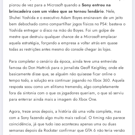
piorou de vez para a Microsoft quando a
Sony entrou na
brincadeira com um vídeo que se tornou lendário
.
Nele,
Shuhei Yoshida e o executivo Adam Boyes ensinavam de um jeito
bem debochado como compartilhar jogos físicos no PS4: bastava o
Yoshida entregar o disco na mão do Boyes
.
Foi um golpe de
mestre que destruiu qualquer chance de a Microsoft emplacar
aquela estratégia, forçando a empresa a voltar atrás em quase
todas as restrições antes mesmo do console chegar às lojas
.
Para completar o cenário da época, ainda teve uma entrevista
famosa do Don Mattrick para o jornalista Geoff Keighley, onde ele
basicamente disse que, se alguém não quisesse ficar online o
tempo todo, a solução era continuar jogando no Xbox 360
.
Aquela
resposta soou como um elitismo tremendo, algo completamente
fora da sintonia com o que os jogadores queriam, o que só serviu
para enterrar ainda mais a imagem do Xbox One
.
Agora, treze anos depois, a história dá uma volta completa, mas
com a Sony fazendo algo muito mais radical
.
O timing não parece
coincidência, já que tudo isso aconteceu apenas uma ou duas
semanas depois da Rockstar confirmar que GTA 6 não teria versão