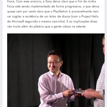
física
.
Com esse anúncio, a Sony deixa claro que o fim da mídia
física está sendo implementado de forma progressiva, o que deixa
quase cem por cento claro que o PlayStation 6 provavelmente nem
vai cogitar a existência de um leitor de discos (com o Project Helix
da Microsoft seguindo o mesmo caminho)
.
E as implicações disso
vão muito além do plástico que a gente coloca na estante
.