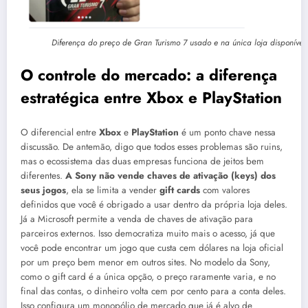
Diferença do preço de Gran Turismo 7 usado e na única loja disponível 
O controle do mercado: a diferença
estratégica entre Xbox e PlayStation
O diferencial entre
Xbox
e
PlayStation
é um ponto chave nessa
discussão
.
De antemão, digo que todos esses problemas são ruins,
mas o ecossistema das duas empresas funciona de jeitos bem
diferentes
.
A Sony não vende chaves de ativação (keys) dos
seus jogos
, ela se limita a vender
gift cards
com valores
definidos que você é obrigado a usar dentro da própria loja deles
.
Já a Microsoft permite a venda de chaves de ativação para
parceiros externos
.
Isso democratiza muito mais o acesso, já que
você pode encontrar um jogo que custa cem dólares na loja oficial
por um preço bem menor em outros sites
.
No modelo da Sony,
como o gift card é a única opção, o preço raramente varia, e no
final das contas, o dinheiro volta cem por cento para a conta deles
.
Isso configura um monopólio de mercado que já é alvo de