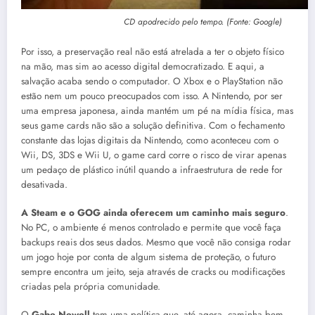
CD apodrecido pelo tempo. (Fonte: Google)
Por isso, a preservação real não está atrelada a ter o objeto físico
na mão, mas sim ao acesso digital democratizado
.
E aqui, a
salvação acaba sendo o computador
.
O Xbox e o PlayStation não
estão nem um pouco preocupados com isso
.
A Nintendo, por ser
uma empresa japonesa, ainda mantém um pé na mídia física, mas
seus game cards não são a solução definitiva
.
Com o fechamento
constante das lojas digitais da Nintendo, como aconteceu com o
Wii, DS, 3DS e Wii U, o game card corre o risco de virar apenas
um pedaço de plástico inútil quando a infraestrutura de rede for
desativada
.
A Steam e o GOG ainda oferecem um caminho mais seguro
.
No PC, o ambiente é menos controlado e permite que você faça
backups reais dos seus dados
.
Mesmo que você não consiga rodar
um jogo hoje por conta de algum sistema de proteção, o futuro
sempre encontra um jeito, seja através de cracks ou modificações
criadas pela própria comunidade
.
O
Gabe Newell
tem uma política que, até agora, caminha bem,