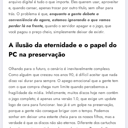
arquivo digital é tudo o que importa
.
Eles querem usar, aproveitar
e, quando cansar, apenas trocar por outro título, sem olhar para
trás
.
O problema é que,
enquanto a gente debate a
conveniência do agora, estamos ignorando o que vamos
perder lá na frente,
quando o servidor apagar e o jogo, que
você pagou o preço cheio, simplesmente deixar de existir
.
A ilusão da eternidade e o papel do
PC na preservação
Olhando para o futuro, o cenário é inevitavelmente complexo
.
Como alguém que cresceu nos anos 90, é difícil aceitar que nada
disso vai durar para sempre
.
O apego emocional que a gente tem
com o que compra chega num limite quando percebemos a
fragilidade da mídia
. Infelizmente, muitos discos hoje nem contêm
o jogo completo;
é apenas uma versão 1.0, que exige um update
logo de cara para funcionar
.
Isso já é um golpe na preservação,
porque a gente não consegue brigar com o tempo
.
Podemos
sonhar em deixar uma estante cheia para os nossos filhos, mas a
verdade é que os discos não são eternos
.
Diferente dos cartuchos