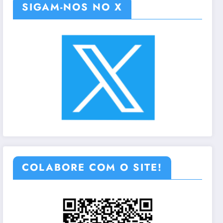
SIGAM-NOS NO X
COLABORE COM O SITE!