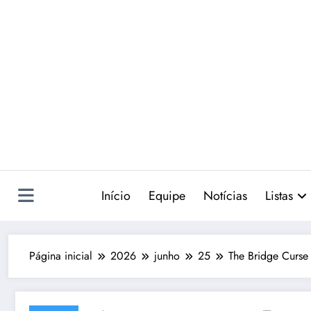
Pular
para
o
conteúdo
Início
Equipe
Notícias
Listas
Página inicial
2026
junho
25
The Bridge Curse 