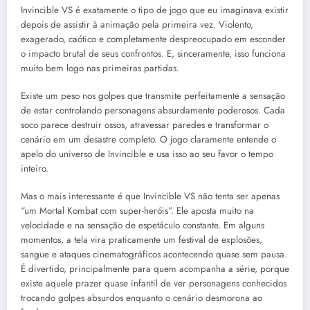
Invincible VS é exatamente o tipo de jogo que eu imaginava existir
depois de assistir à animação pela primeira vez. Violento,
exagerado, caótico e completamente despreocupado em esconder
o impacto brutal de seus confrontos. E, sinceramente, isso funciona
muito bem logo nas primeiras partidas.
Existe um peso nos golpes que transmite perfeitamente a sensação
de estar controlando personagens absurdamente poderosos. Cada
soco parece destruir ossos, atravessar paredes e transformar o
cenário em um desastre completo. O jogo claramente entende o
apelo do universo de Invincible e usa isso ao seu favor o tempo
inteiro.
Mas o mais interessante é que Invincible VS não tenta ser apenas
“um Mortal Kombat com super-heróis”. Ele aposta muito na
velocidade e na sensação de espetáculo constante. Em alguns
momentos, a tela vira praticamente um festival de explosões,
sangue e ataques cinematográficos acontecendo quase sem pausa.
É divertido, principalmente para quem acompanha a série, porque
existe aquele prazer quase infantil de ver personagens conhecidos
trocando golpes absurdos enquanto o cenário desmorona ao