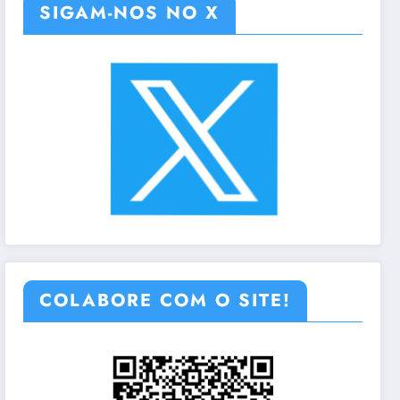
SIGAM-NOS NO X
COLABORE COM O SITE!