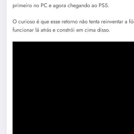
primeiro no PC e agora chegando ao PS5.
O curioso é que esse retorno não tenta reinventar a f
funcionar lá atrás e constrói em cima disso.