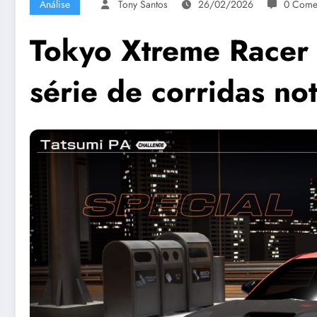
Análise
Tony Santos
26/02/2026
0 Come
Tokyo Xtreme Racer –
série de corridas no