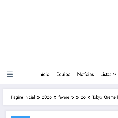
Pular
para
o
conteúdo
Início
Equipe
Notícias
Listas
Página inicial
2026
fevereiro
26
Tokyo Xtreme R