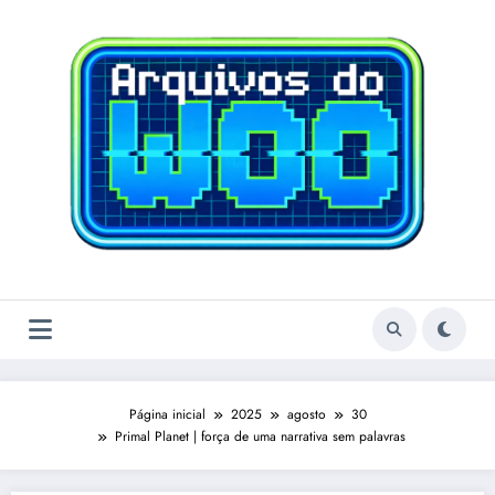
Pular
para
o
conteúdo
Página inicial
2025
agosto
30
Primal Planet | força de uma narrativa sem palavras