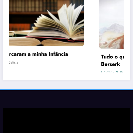
Dead or Alive Xtreme 3 Scarlet | Guia de
como Conquistar as Waifus
05/04/2019
Geovane Sancini