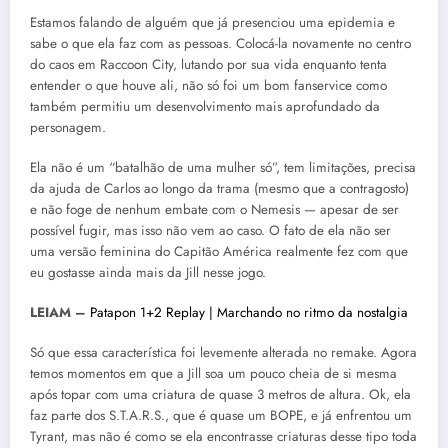
Estamos falando de alguém que já presenciou uma epidemia e
sabe o que ela faz com as pessoas. Colocá-la novamente no centro
do caos em Raccoon City, lutando por sua vida enquanto tenta
entender o que houve ali, não só foi um bom fanservice como
também permitiu um desenvolvimento mais aprofundado da
personagem.
Ela não é um “batalhão de uma mulher só”, tem limitações, precisa
da ajuda de Carlos ao longo da trama (mesmo que a contragosto)
e não foge de nenhum embate com o Nemesis — apesar de ser
possível fugir, mas isso não vem ao caso. O fato de ela não ser
uma versão feminina do Capitão América realmente fez com que
eu gostasse ainda mais da Jill nesse jogo.
LEIAM –
Patapon 1+2 Replay | Marchando no ritmo da nostalgia
Só que essa característica foi levemente alterada no remake. Agora
temos momentos em que a Jill soa um pouco cheia de si mesma
após topar com uma criatura de quase 3 metros de altura. Ok, ela
faz parte dos S.T.A.R.S., que é quase um BOPE, e já enfrentou um
Tyrant, mas não é como se ela encontrasse criaturas desse tipo toda