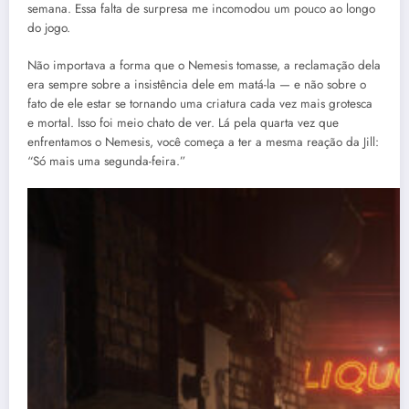
semana. Essa falta de surpresa me incomodou um pouco ao longo
do jogo.
Não importava a forma que o Nemesis tomasse, a reclamação dela
era sempre sobre a insistência dele em matá-la — e não sobre o
fato de ele estar se tornando uma criatura cada vez mais grotesca
e mortal. Isso foi meio chato de ver. Lá pela quarta vez que
enfrentamos o Nemesis, você começa a ter a mesma reação da Jill:
“Só mais uma segunda-feira.”