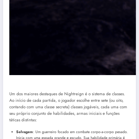
Um dos maiores destaques de Nightreign é o sistema de classes.
Ao início de cada partida, o jogador escolhe entre sete (ou oito,
contando com uma classe secreta) classes jogáveis, cada uma com
seu próprio conjunto de habilidades, armas iniciais e funções
táticas distintas:
Selvagem
: Um guerreiro focado em combate corpo-a-corpo pesado.
Inicia com uma espada grande e escudo. Sua habilidade primária é