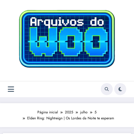
Pular
para
o
conteúdo
Página inicial
2025
julho
5
Elden Ring: Nightreign | Os Lordes da Noite te esperam