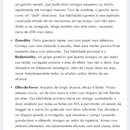
um gancho versátil, que pode atrair inimigos pequenos ou levá-lo
rapidamente até inimigos maiores. Fora de combate, o gancho serve
como um “dash” direcional. Sua habilidade suprema é uma explosão
canalizada através de um mecanismo em seu braço, com alto dano
direto e, se carregada, atinge também uma área maior, causando
cerca de 20% mais dano.
Guardião
: Outro guerreiro melee, mas com papel mais defensivo.
Começa com uma alabarda e escudo, ideal para manter postura firme
enquanto ataca com estocadas. Sua habilidade principal é o
Redemoinho
, um golpe giratório que levanta inimigos ao seu redor,
sua versão carregada aumenta a área de efeito, mas não o dano. Sua
ultimate é um diferencial estratégico: além de causar dano em área,
revive instantaneamente todos os aliados caídos dentro de seu
alcance.
Olho-de-Ferro
: Arqueiro de longo alcance, eficaz e direto. Possui
ataques únicos, um de alvo único e outro com disparo de três flechas
em área. Sua habilidade primária marca um inimigo, aumentando o
dano recebido por todas as fontes em 10% e permitindo um estado de
stagger
se a marca for quebrada com dano suficiente. Sua ultimate é
um disparo pesado e carregado, que atravessa o campo causando
grande dano e afetando inimigos ao redor da trajetória. Armas com
atributos elementais são extremamente eficazes com essa classe, dada