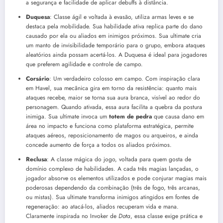
a segurança e facilidade de aplicar debuffs à distância.
Duquesa
: Classe ágil e voltada à evasão, utiliza armas leves e se
destaca pela mobilidade. Sua habilidade ativa replica parte do dano
causado por ela ou aliados em inimigos próximos. Sua ultimate cria
um manto de invisibilidade temporário para o grupo, embora ataques
aleatórios ainda possam acertá-los. A Duquesa é ideal para jogadores
que preferem agilidade e controle de campo.
Corsário
: Um verdadeiro colosso em campo. Com inspiração clara
em Havel, sua mecânica gira em torno da resistência: quanto mais
ataques recebe, maior se torna sua aura branca, visível ao redor do
personagem. Quando ativada, essa aura facilita a quebra da postura
inimiga. Sua ultimate invoca um
totem de pedra
que causa dano em
área no impacto e funciona como plataforma estratégica, permite
ataques aéreos, reposicionamento de magos ou arqueiros, e ainda
concede aumento de força a todos os aliados próximos.
Reclusa
: A classe mágica do jogo, voltada para quem gosta de
domínio complexo de habilidades. A cada três magias lançadas, o
jogador absorve os elementos utilizados e pode conjurar magias mais
poderosas dependendo da combinação (três de fogo, três arcanas,
ou mistas). Sua ultimate transforma inimigos atingidos em fontes de
regeneração: ao atacá-los, aliados recuperam vida e mana.
Claramente inspirada no Invoker de
Dota
, essa classe exige prática e