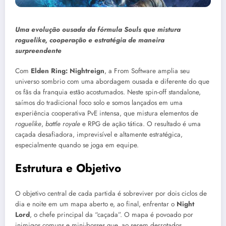
Uma evolução ousada da fórmula Souls que mistura
roguelike, cooperação e estratégia de maneira
surpreendente
Com
Elden Ring: Nightreign
, a From Software amplia seu
universo sombrio com uma abordagem ousada e diferente do que
os fãs da franquia estão acostumados. Neste spin-off standalone,
saímos do tradicional foco solo e somos lançados em uma
experiência cooperativa PvE intensa, que mistura elementos de
roguelike
,
battle royale
e RPG de ação tática. O resultado é uma
caçada desafiadora, imprevisível e altamente estratégica,
especialmente quando se joga em equipe.
Estrutura e Objetivo
O objetivo central de cada partida é sobreviver por dois ciclos de
dia e noite em um mapa aberto e, ao final, enfrentar o
Night
Lord
, o chefe principal da “caçada”. O mapa é povoado por
inimigos comuns e mini-bosses que, ao serem derrotados,