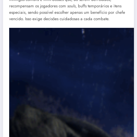
recompensam os jogadores com
souls
, buffs temporários e itens
especiais, sendo possível escolher apenas um benefício por chefe
vencido. Isso exige decisões cuidadosas a cada combate.