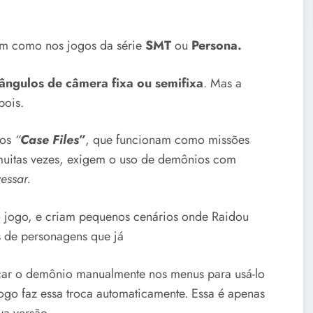
im como nos jogos da série
SMT
ou
Persona.
ângulos de câmera fixa ou semifixa
. Mas a
pois.
nos
“
Case Files”
, que funcionam como missões
muitas vezes, exigem o uso de demônios com
vessar.
o jogo, e criam pequenos cenários onde Raidou
s de personagens que já
rocar o demônio manualmente nos menus para usá-lo
jogo faz essa troca automaticamente. Essa é apenas
va versão.