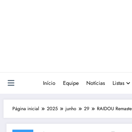
Pular
para
o
conteúdo
Início
Equipe
Notícias
Listas
Página inicial
2025
junho
29
RAIDOU Remastere