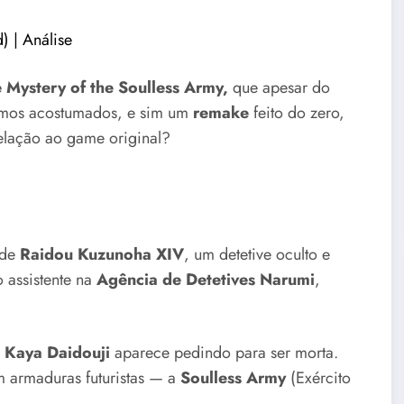
) | Análise
Mystery of the Soulless Army,
que apesar do
mos acostumados, e sim um
remake
feito do zero,
relação ao game original?
 de
Raidou Kuzunoha XIV
, um detetive oculto e
 assistente na
Agência de Detetives Narumi
,
a
Kaya Daidouji
aparece pedindo para ser morta.
m armaduras futuristas — a
Soulless Army
(Exército