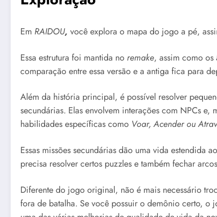
Em
RAIDOU
,
você explora o mapa do jogo a pé, ass
Essa estrutura foi mantida no
remake
, assim como os
comparação entre essa versão e a antiga fica para de
Além da história principal, é possível resolver peque
secundárias. Elas envolvem interações com NPCs e, 
habilidades específicas como
Voar, Acender ou Atra
Essas missões secundárias dão uma vida estendida a
precisa resolver certos puzzles e também fechar arco
Diferente do jogo original, não é mais necessário t
fora de batalha. Se você possuir o demônio certo, o 
uma das várias melhorias de qualidade de vida da no