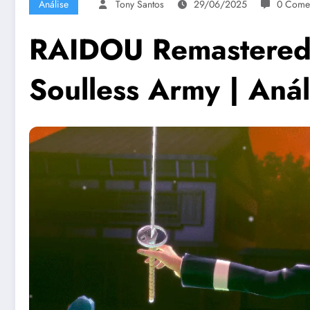
Análise
Tony Santos
29/06/2025
0 Comen
RAIDOU Remastered:
Soulless Army | Anál