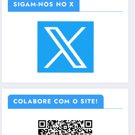
SIGAM-NOS NO X
COLABORE COM O SITE!