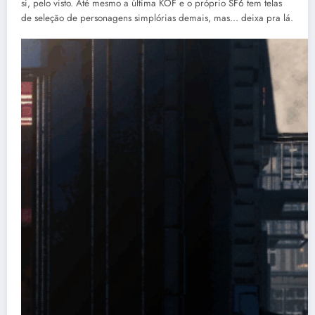
si, pelo visto. Até mesmo a última KOF e o próprio SF6 tem telas
de seleção de personagens simplórias demais, mas… deixa pra lá.