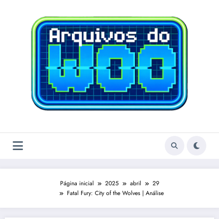
Pular
para
o
conteúdo
Página inicial
2025
abril
29
Fatal Fury: City of the Wolves | Análise