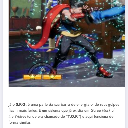
Já o
S.P.G.
é uma parte da sua barra de energia onde seus golpes
ficam mais fortes. É um sistema que já existia em
Garou Mark of
the Wolves
(onde era chamado de “
T.O.P.
“) e aqui funciona de
forma similar.