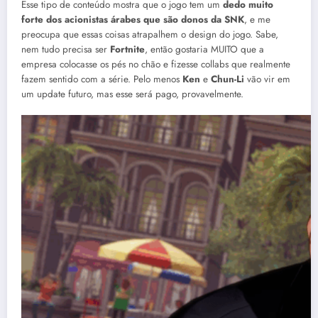
Esse tipo de conteúdo mostra que o jogo tem um
dedo muito
forte dos acionistas árabes que são donos da SNK
, e me
preocupa que essas coisas atrapalhem o design do jogo. Sabe,
nem tudo precisa ser
Fortnite
, então gostaria MUITO que a
empresa colocasse os pés no chão e fizesse collabs que realmente
fazem sentido com a série. Pelo menos
Ken
e
Chun-Li
vão vir em
um update futuro, mas esse será pago, provavelmente.