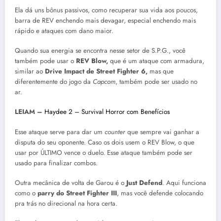
Ela dá uns bônus passivos, como recuperar sua vida aos poucos,
barra de REV enchendo mais devagar, especial enchendo mais
rápido e ataques com dano maior.
Quando sua energia se encontra nesse setor de S.P.G., você
também pode usar o
REV Blow,
que é um ataque com armadura,
similar ao
Drive Impact de Street Fighter 6,
mas que
diferentemente do jogo da
Capcom
, também pode ser usado no
ar.
LEIAM –
Haydee 2 – Survival Horror com Benefícios
Esse ataque serve para dar um
counter
que sempre vai ganhar a
disputa do seu oponente. Caso os dois usem o REV Blow, o que
usar por ÚLTIMO vence o duelo. Esse ataque também pode ser
usado para finalizar combos.
Outra mecânica de volta de Garou é o
Just Defend
. Aqui funciona
como o
parry do Street Fighter III
, mas você defende colocando
pra trás no direcional na hora certa.