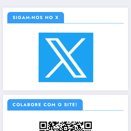
SIGAM-NOS NO X
COLABORE COM O SITE!