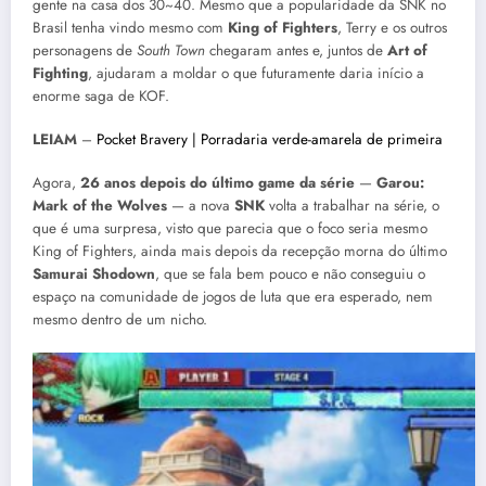
gente na casa dos 30~40. Mesmo que a popularidade da SNK no
Brasil tenha vindo mesmo com
King of Fighters
, Terry e os outros
personagens de
South Town
chegaram antes e, juntos de
Art of
Fighting
, ajudaram a moldar o que futuramente daria início a
enorme saga de KOF.
LEIAM
–
Pocket Bravery | Porradaria verde-amarela de primeira
Agora,
26 anos depois do último game da série
—
Garou:
Mark of the Wolves
— a nova
SNK
volta a trabalhar na série, o
que é uma surpresa, visto que parecia que o foco seria mesmo
King of Fighters, ainda mais depois da recepção morna do último
Samurai Shodown
, que se fala bem pouco e não conseguiu o
espaço na comunidade de jogos de luta que era esperado, nem
mesmo dentro de um nicho.