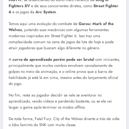
Fighters XV
e de seus concorrentes diretos, como
Street Fighter
6
e os jogos da
Arc System
.
Temos aqui uma evolução do combate de
Garou: Mark of the
Wolves
, juntando suas mecânicas com algumas ferramentas
modernas inspiradas em Street Fighter 6. Isso traz uma
complexidade comum na cena de jogos de luta de hoje e pode
atrair jogadores que buscam algo diferente no gênero.
A
curva de aprendizado porém pode ser brutal
com iniciantes,
principalmente que muitos combos envolvem cancelamento de
golpes no meio da animação, e o online prova que a barra de
habilidade já está lá em cima, mesmo antes do lançamento oficial
do jogo.
No fim, resta ao jogador decidir se vale se aventurar no
aprendizado, vendo vídeos e perdendo bastante, ou se ele vai
largar o game após terminar os modos
offline
.
De toda forma, Fatal Fury: City of the Wolves diverte e trás de volta
o lobo faminto da SNK com muita classe.