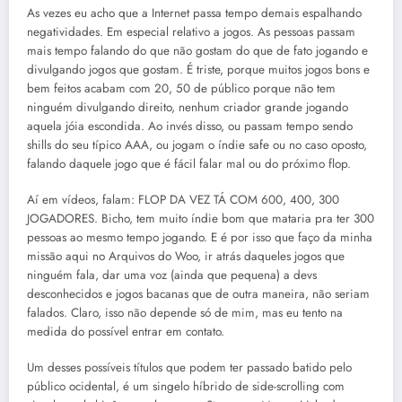
As vezes eu acho que a Internet passa tempo demais espalhando
negatividades. Em especial relativo a jogos. As pessoas passam
mais tempo falando do que não gostam do que de fato jogando e
divulgando jogos que gostam. É triste, porque muitos jogos bons e
bem feitos acabam com 20, 50 de público porque não tem
ninguém divulgando direito, nenhum criador grande jogando
aquela jóia escondida. Ao invés disso, ou passam tempo sendo
shills do seu típico AAA, ou jogam o índie safe ou no caso oposto,
falando daquele jogo que é fácil falar mal ou do próximo flop.
Aí em vídeos, falam: FLOP DA VEZ TÁ COM 600, 400, 300
JOGADORES. Bicho, tem muito índie bom que mataria pra ter 300
pessoas ao mesmo tempo jogando. E é por isso que faço da minha
missão aqui no Arquivos do Woo, ir atrás daqueles jogos que
ninguém fala, dar uma voz (ainda que pequena) a devs
desconhecidos e jogos bacanas que de outra maneira, não seriam
falados. Claro, isso não depende só de mim, mas eu tento na
medida do possível entrar em contato.
Um desses possíveis títulos que podem ter passado batido pelo
público ocidental, é um singelo híbrido de side-scrolling com