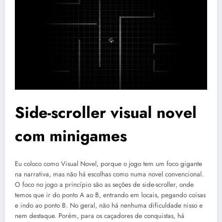
Side-scroller visual novel
com minigames
Eu coloco como Visual Novel, porque o jogo tem um foco gigante
na narrativa, mas não há escolhas como numa novel convencional.
O foco no jogo a princípio são as seções de side-scroller, onde
temos que ir do ponto A ao B, entrando em locais, pegando coisas
e indo ao ponto B. No geral, não há nenhuma dificuldade nisso e
nem destaque. Porém, para os caçadores de conquistas, há