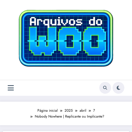
Pular
para
o
conteúdo
Página inicial
2025
abril
7
Nobody Nowhere | Replicante ou Implicante?