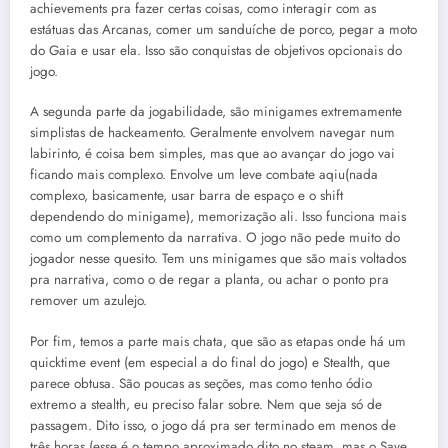
achievements pra fazer certas coisas, como interagir com as
estátuas das Arcanas, comer um sanduíche de porco, pegar a moto
do Gaia e usar ela. Isso são conquistas de objetivos opcionais do
jogo.
A segunda parte da jogabilidade, são minigames extremamente
simplistas de hackeamento. Geralmente envolvem navegar num
labirinto, é coisa bem simples, mas que ao avançar do jogo vai
ficando mais complexo. Envolve um leve combate aqiu(nada
complexo, basicamente, usar barra de espaço e o shift
dependendo do minigame), memorização ali. Isso funciona mais
como um complemento da narrativa. O jogo não pede muito do
jogador nesse quesito. Tem uns minigames que são mais voltados
pra narrativa, como o de regar a planta, ou achar o ponto pra
remover um azulejo.
Por fim, temos a parte mais chata, que são as etapas onde há um
quicktime event (em especial a do final do jogo) e Stealth, que
parece obtusa. São poucas as seções, mas como tenho ódio
extremo a stealth, eu preciso falar sobre. Nem que seja só de
passagem. Dito isso, o jogo dá pra ser terminado em menos de
três horas (esse é o tempo aproximado dito no steam, mas o Save