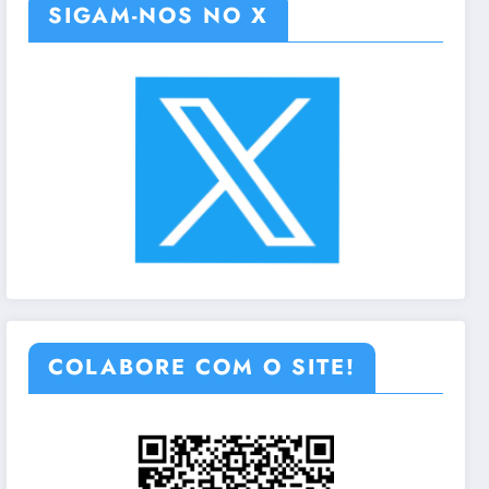
SIGAM-NOS NO X
COLABORE COM O SITE!