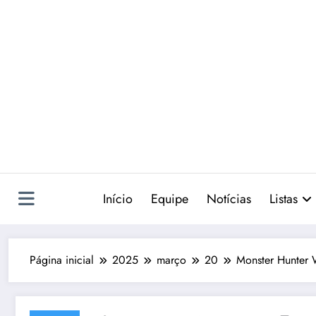
Pular
para
o
conteúdo
Início
Equipe
Notícias
Listas
Página inicial
2025
março
20
Monster Hunter 