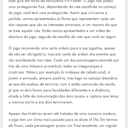
tudo gira em torno da floricultura Fill Flower. O jogo não possui
uma protagonista fixa, dependendo da rota escolhida no começo
do jogo, você terá uma protagonista. Assim que iniciamos a
partida, somos apresentadas as flores que representam cada um
dos rapazes que são os interesses amorosos, e um resumo do que
se trata aquela rota. Então somos apresentados a um vídeo de
abertura do jogo, seguido da escolha da rota que você vai seguir.
O jogo recomenda uma certa ordem para a sua jogatina, apesar
de não ser obrigatório, mas por conta da ordem dos eventos que
vão acontecendo nas rotas. Cada um dos personagens esconde por
trás de uma máscara proverbial, todas as inseguranças e
cicatrizes. Wataru por exemplo (o moleque de cabelo azul), é
jovem e animado, sempre positivo, mas logo no começo descobre-
se que ele acabou de terminar com a então namorada da escola,
já que os dois foram para faculdades diferentes e a distância,
aliada a falta de comunicação dos dois causou a ruptura que levou
a menina traí-lo e aos dois terminarem.
Apesar das histórias serem até tratadas de uma maneira madura,
o jogo tem um clima mais puxado para os slices of life. Em termos
de finais, cada personagem possui um final excelente, um regular