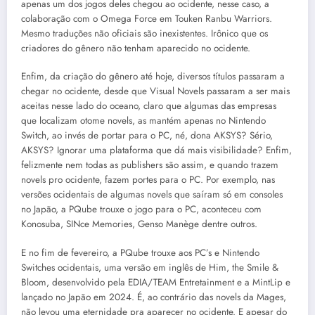
apenas um dos jogos deles chegou ao ocidente, nesse caso, a
colaboração com o Omega Force em Touken Ranbu Warriors.
Mesmo traduções não oficiais são inexistentes. Irônico que os
criadores do gênero não tenham aparecido no ocidente.
Enfim, da criação do gênero até hoje, diversos títulos passaram a
chegar no ocidente, desde que Visual Novels passaram a ser mais
aceitas nesse lado do oceano, claro que algumas das empresas
que localizam otome novels, as mantém apenas no Nintendo
Switch, ao invés de portar para o PC, né, dona AKSYS? Sério,
AKSYS? Ignorar uma plataforma que dá mais visibilidade? Enfim,
felizmente nem todas as publishers são assim, e quando trazem
novels pro ocidente, fazem portes para o PC. Por exemplo, nas
versões ocidentais de algumas novels que saíram só em consoles
no Japão, a PQube trouxe o jogo para o PC, aconteceu com
Konosuba, SINce Memories, Genso Manège dentre outros.
E no fim de fevereiro, a PQube trouxe aos PC’s e Nintendo
Switches ocidentais, uma versão em inglês de Him, the Smile &
Bloom, desenvolvido pela EDIA/TEAM Entretainment e a MintLip e
lançado no Japão em 2024. É, ao contrário das novels da Mages,
não levou uma eternidade pra aparecer no ocidente. E apesar do