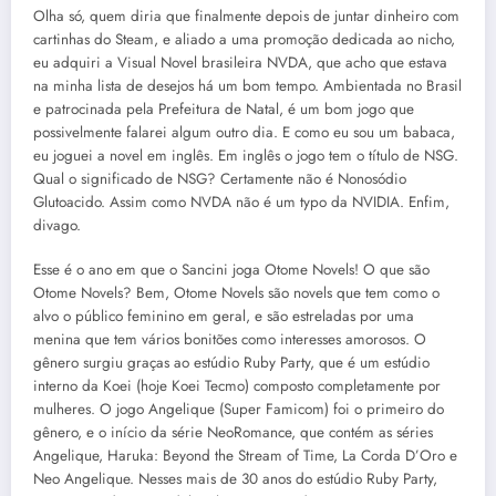
Olha só, quem diria que finalmente depois de juntar dinheiro com
cartinhas do Steam, e aliado a uma promoção dedicada ao nicho,
eu adquiri a Visual Novel brasileira NVDA, que acho que estava
na minha lista de desejos há um bom tempo. Ambientada no Brasil
e patrocinada pela Prefeitura de Natal, é um bom jogo que
possivelmente falarei algum outro dia. E como eu sou um babaca,
eu joguei a novel em inglês. Em inglês o jogo tem o título de NSG.
Qual o significado de NSG? Certamente não é Nonosódio
Glutoacido. Assim como NVDA não é um typo da NVIDIA. Enfim,
divago.
Esse é o ano em que o Sancini joga Otome Novels! O que são
Otome Novels? Bem, Otome Novels são novels que tem como o
alvo o público feminino em geral, e são estreladas por uma
menina que tem vários bonitões como interesses amorosos. O
gênero surgiu graças ao estúdio Ruby Party, que é um estúdio
interno da Koei (hoje Koei Tecmo) composto completamente por
mulheres. O jogo Angelique (Super Famicom) foi o primeiro do
gênero, e o início da série NeoRomance, que contém as séries
Angelique, Haruka: Beyond the Stream of Time, La Corda D’Oro e
Neo Angelique. Nesses mais de 30 anos do estúdio Ruby Party,