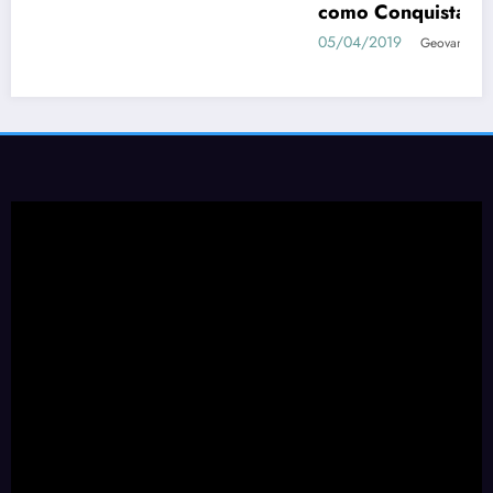
como Conquistar as Waifus
05/04/2019
Geovane Sancini