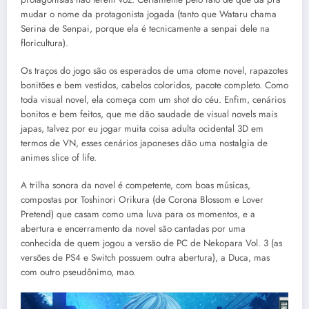
mudar o nome da protagonista jogada (tanto que Wataru chama
Serina de Senpai, porque ela é tecnicamente a senpai dele na
floricultura).
Os traços do jogo são os esperados de uma otome novel, rapazotes
bonitões e bem vestidos, cabelos coloridos, pacote completo. Como
toda visual novel, ela começa com um shot do céu. Enfim, cenários
bonitos e bem feitos, que me dão saudade de visual novels mais
japas, talvez por eu jogar muita coisa adulta ocidental 3D em
termos de VN, esses cenários japoneses dão uma nostalgia de
animes slice of life.
A trilha sonora da novel é competente, com boas músicas,
compostas por Toshinori Orikura (de Corona Blossom e Lover
Pretend) que casam como uma luva para os momentos, e a
abertura e encerramento da novel são cantadas por uma
conhecida de quem jogou a versão de PC de Nekopara Vol. 3 (as
versões de PS4 e Switch possuem outra abertura), a Duca, mas
com outro pseudônimo, mao.