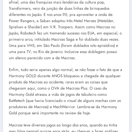
afinal, uma das franquias mais lendárias da cultura pop,
Transformers, veio da junção de duas linhas de brinquedos
diferentes no Japão. E nos anos 90, pra aproveitar a onda de
Power Rangers, a Saban adaptou três Metal Heroes (Metalder,
Spielvan e Shaider) em V.R. Troopers. Assim como Macross no
Japão, Robotech fez um tremendo sucesso nos EUA, em especial, o
primeiro arco, intitulado Macross Saga e foi dublado duas vezes.
Uma para VHS, em São Paulo (foram dublados oito episódios) e
uma para TV, no Rio de Janeiro. Inclusive essa dublagem possui
um elenco parecido com a de Macross.
Enfim, tudo seria apenas algo normal, se não fosse o fato de que a
Harmony GOLD durante ANOS bloqueou a chegada de qualquer
produto de Macross ao ocidente, raras eram as coisas que
chegavam aqui, como o OVA de Macross Plus. O caso da
Harmony Gold atrasou a vida de jogos de tabuleiro como
Battletech (que havia licenciado o visual de alguns mechas com os
produtores de Macross) e MechWarrior. Lembre-se da Harmony
Gold porque será importante no review de hoje.
Macross teve diversos jogos ao longo dos anos, quando eu tinha
meu blog pessoal quinze anos atrás, eu cheguei a fazer análises,