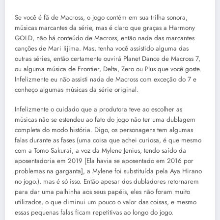
Se você é fã de Macross, o jogo contém em sua trilha sonora,
músicas marcantes da série, mas é claro que graças a Harmony
GOLD, não há conteúdo de Macross, então nada das marcantes
canções de Mari Iijima. Mas, tenha você assistido alguma das
outras séries, então certamente ouvirá Planet Dance de Macross 7,
ou alguma música de Frontier, Delta, Zero ou Plus que você goste.
Infelizmente eu não assisti nada de Macross com exceção do 7 e
conheço algumas músicas da série original.
Infelizmente o cuidado que a produtora teve ao escolher as
músicas não se estendeu ao fato do jogo não ter uma dublagem
completa do modo história. Digo, os personagens tem algumas
falas durante as fases (uma coisa que achei curiosa, é que mesmo
com a Tomo Sakurai, a voz da Mylene Jenius, tendo saído da
aposentadoria em 2019 [Ela havia se aposentado em 2016 por
problemas na garganta], a Mylene foi substituída pela Aya Hirano
no jogo.), mas é só isso. Então apesar dos dubladores retornarem
para dar uma palhinha aos seus papéis, eles não foram muito
utilizados, o que diminui um pouco o valor das coisas, e mesmo
essas pequenas falas ficam repetitivas ao longo do jogo.