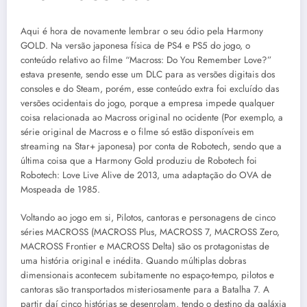
Aqui é hora de novamente lembrar o seu ódio pela Harmony
GOLD. Na versão japonesa física de PS4 e PS5 do jogo, o
conteúdo relativo ao filme “Macross: Do You Remember Love?”
estava presente, sendo esse um DLC para as versões digitais dos
consoles e do Steam, porém, esse conteúdo extra foi excluído das
versões ocidentais do jogo, porque a empresa impede qualquer
coisa relacionada ao Macross original no ocidente (Por exemplo, a
série original de Macross e o filme só estão disponíveis em
streaming na Star+ japonesa) por conta de Robotech, sendo que a
última coisa que a Harmony Gold produziu de Robotech foi
Robotech: Love Live Alive de 2013, uma adaptação do OVA de
Mospeada de 1985.
Voltando ao jogo em si, Pilotos, cantoras e personagens de cinco
séries MACROSS (MACROSS Plus, MACROSS 7, MACROSS Zero,
MACROSS Frontier e MACROSS Delta) são os protagonistas de
uma história original e inédita. Quando múltiplas dobras
dimensionais acontecem subitamente no espaço-tempo, pilotos e
cantoras são transportados misteriosamente para a Batalha 7. A
partir daí cinco histórias se desenrolam, tendo o destino da galáxia