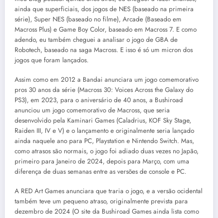
ainda que superficiais, dos jogos de NES (baseado na primeira
série), Super NES (baseado no filme), Arcade (Baseado em
Macross Plus) e Game Boy Color, baseado em Macross 7. E como
adendo, eu também cheguei a analisar o jogo de GBA de
Robotech, baseado na saga Macross. E isso é só um micron dos
jogos que foram lançados.
Assim como em 2012 a Bandai anunciara um jogo comemorativo
pros 30 anos da série (Macross 30: Voices Across the Galaxy do
PS3), em 2023, para o aniversário de 40 anos, a Bushiroad
anunciou um jogo comemorativo de Macross, que seria
desenvolvido pela Kaminari Games (Caladrius, KOF Sky Stage,
Raiden III, IV e V) e o lançamento e originalmente seria lançado
ainda naquele ano para PC, Playstation e Nintendo Switch. Mas,
como atrasos são normais, o jogo foi adiado duas vezes no Japão,
primeiro para Janeiro de 2024, depois para Março, com uma
diferença de duas semanas entre as versões de console e PC.
A RED Art Games anunciara que traria o jogo, e a versão ocidental
também teve um pequeno atraso, originalmente prevista para
dezembro de 2024 (O site da Bushiroad Games ainda lista como