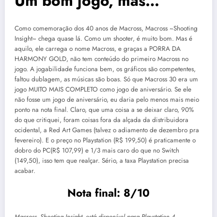
Um bom jogo, mas…
Como comemoração dos 40 anos de Macross, Macross ~Shooting
Insight~ chega quase lá. Como um shooter, é muito bom. Mas é
aquilo, ele carrega o nome Macross, e graças a PORRA DA
HARMONY GOLD, não tem conteúdo do primeiro Macross no
jogo. A jogabilidade funciona bem, os gráficos são competentes,
faltou dublagem, as músicas são boas. Só que Macross 30 era um
jogo MUITO MAIS COMPLETO como jogo de aniversário. Se ele
não fosse um jogo de aniversário, eu daria pelo menos mais meio
ponto na nota final. Claro, que uma coisa a se deixar claro, 90%
do que critiquei, foram coisas fora da alçada da distribuidora
ocidental, a Red Art Games (talvez o adiamento de dezembro pra
fevereiro). E o preço no Playstation (R$ 199,50) é praticamente o
dobro do PC(R$ 107,99) e 1/3 mais caro do que no Switch
(149,50), isso tem que realçar. Sério, a taxa Playstation precisa
acabar.
Nota final: 8/10
Macross -Shooting Insight- está disponível para Playstation 4,