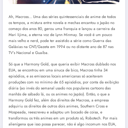
Ah, Macross… Uma das séries quintessenciais de anime de todos
os tempos, a mistura entre novela e mechas encantou o Japão no
começo dos anos 80, gerou uma franquia e lançou a carreira da
Mari Iijima, a eterna voz de Lynn Minmay. Se você é um pouco
mais velho e nerd, pode ter assistido a série como Guerra das
Galáxias na CNT/Gazeta em 1994 ou no distante ano de 87 nas
TV’s Nacional e Guaíba.
Só que a Harmony Gold, que queria exibir Macross dublado nos
EUA, se encontrou em uma sinuca de bico, Macross tinha 34
episódios, e as emissoras locais americanas só aceitavam
produções com no mínimo de 65 episódios, por conta da exibição
diária (ao invés do semanal usado nos populares cartoons das
manhãs de sábado lá, ou os animes no Japão). Então, o que a
Harmony Gold fez, além dos direitos de Macross, a empresa
adquiriu os direitos de outros dois animes, Southern Cross e
Mospeada, reescreveu e adaptou um bocado de coisa, e
transformou os três animes em um produto só, Robotech. Por mais
alienígena que isso possa parecer, não é algo incomum nos EUA,