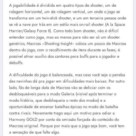
A jogabilidade é dividida em quatro tipos de shooter, um de
rolagem horizontal, um de rolagem vertical, um onde o jogo se
transforma em um twin-stick shooter, e um em terceira pessoa onde
se vê a nave por trás em um estilo mais on-rail shooter (A la Space
Harrier/Galaxy Force II). Como todo bom shooter, não é difícil
entender como joga, mas ao menos para não ser só um shooter
genérico, Macross ~Shooting Insight~ coloca um pouco de Macross
dentro do jogo, com o recolhimento de itens durante as fases, é
possível ativar auxílio dos cantores para buffs para o jogador e
debuffs.
A dificuldade do jogo é balanceada, mas caso você seja o pereba
das navinhas dá pra jogar em dificuldades mais baixas. Por outro
lado, fãs de longa data de Macross vão se deliciar com os
desbloqueáveis para o modo Galeria (visível após terminar o
modo história, que desbloqueia o resto dos modos) e a
oportunidade de encenar batalhas épicas no modo de batalha
contra rivais. Novamente trago aqui um motivo para odiar a
Harmony GOLD por conta da omissão forçada do conteúdo do
Macross original. Porque por mais que o jogo seja bom, você tem
a sensação de que falta algo.