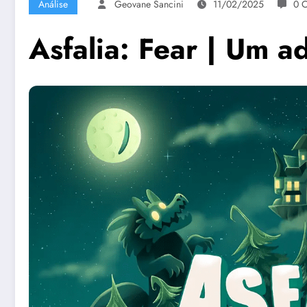
Análise
Geovane Sancini
11/02/2025
0 
Asfalia: Fear | Um a