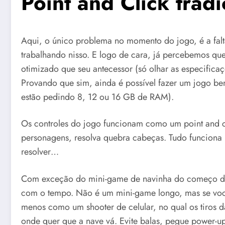
Point and Click tradi
Aqui, o único problema no momento do jogo, é a fal
trabalhando nisso. E logo de cara, já percebemos qu
otimizado que seu antecessor (só olhar as especific
Provando que sim, ainda é possível fazer um jogo be
estão pedindo 8, 12 ou 16 GB de RAM).
Os controles do jogo funcionam como um point and cli
personagens, resolva quebra cabeças. Tudo funciona
resolver…
Com exceção do mini-game de navinha do começo do jo
com o tempo. Não é um mini-game longo, mas se voc
menos como um shooter de celular, no qual os tiros 
onde quer que a nave vá. Evite balas, pegue power-up