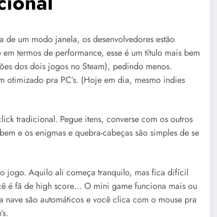
cional
ta de um modo janela, os desenvolvedores estão
e em termos de performance, esse é um título mais bem
ações dos dois jogos no Steam), pedindo menos.
m otimizado pra PC’s. (Hoje em dia, mesmo indies
ck tradicional. Pegue itens, converse com os outros
 bem e os enigmas e quebra-cabeças são simples de se
go. Aquilo ali começa tranquilo, mas fica difícil
ê é fã de high score… O mini game funciona mais ou
da nave são automáticos e você clica com o mouse pra
’s.