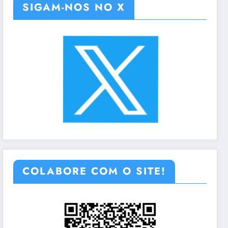
SIGAM-NOS NO X
COLABORE COM O SITE!