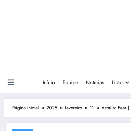
Pular
para
o
conteúdo
Início
Equipe
Notícias
Listas
Página inicial
2025
fevereiro
11
Asfalia: Fear 