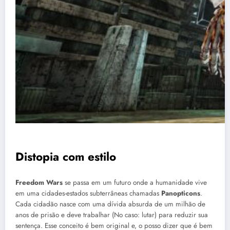
Distopia com estilo
Freedom Wars
se passa em um futuro onde a humanidade vive
em uma cidades-estados subterrâneas chamadas
Panopticons
.
Cada cidadão nasce com uma dívida absurda de um milhão de
anos de prisão e deve trabalhar (No caso: lutar) para reduzir sua
sentença. Esse conceito é bem original e, o posso dizer que é bem