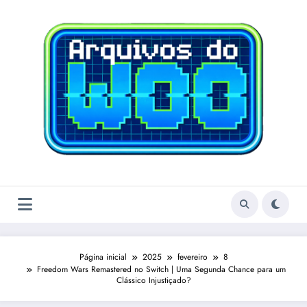
Pular
para
o
conteúdo
Página inicial
2025
fevereiro
8
Freedom Wars Remastered no Switch | Uma Segunda Chance para um
Clássico Injustiçado?