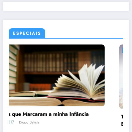
ESPECIAIS
ESPECIAL
Dead or Alive Xtreme 3 Scarlet | Guia de
como Conquistar as Waifus
05/04/2019