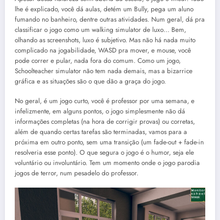
lhe é explicado, você dá aulas, detém um Bully, pega um aluno
fumando no banheiro, dentre outras atividades. Num geral, dá pra
classificar o jogo como um walking simulator de luxo… Bem,
olhando as screenshots, luxo é subjetivo. Mas não há nada muito
complicado na jogabilidade, WASD pra mover, e mouse, você
pode correr e pular, nada fora do comum. Como um jogo,
Schoolteacher simulator não tem nada demais, mas a bizarrice
gráfica e as situações são o que dão a graça do jogo.
No geral, é um jogo curto, você é professor por uma semana, e
infelizmente, em alguns pontos, o jogo simplesmente não dá
informações completas (na hora de corrigir provas) ou corretas,
além de quando certas tarefas são terminadas, vamos para a
próxima em outro ponto, sem uma transição (um fade-out + fade-in
resolveria esse ponto). O que segura o jogo é o humor, seja ele
voluntário ou involuntário. Tem um momento onde o jogo parodia
jogos de terror, num pesadelo do professor.