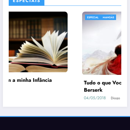
ESPECIAIS
ESPECIAL
e
Dead or Alive Xtreme 3 Scarlet | Guia
como Conquistar as Waifus
05/04/2019
Geovane Sancini