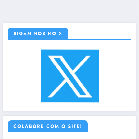
SIGAM-NOS NO X
COLABORE COM O SITE!