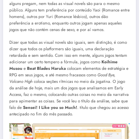
alguns pregam, nem todas as visual novels são para o mesmo
público. Alguns tem preferência por conteúdo Yaoi (Romance entre
homens), outros por Yuri (Romance lésbico), outros dão
preferência a erotismo, enquanto outros jogam apenas aqueles
jogos que não contém cenas de sexo, e por aí vamos.
Dizer que todas as visual novels são iguais, sem distinção, é como
dizer que todos os platformers são iguais, uma declaração
retardada e sem sentido. Com isso em mente, alguns jogos tentam
adicionar um certo tempero a fórmula, jogos como
Koihime
Musou
e
Beat Blades Haruka
colocam elementos de estratégia e
RPG em seus jogos, e até mesmo fracassos como
Good Bye,
Volcano High
coloca seções rítmicas no meio da jogatina. O jogo
da análise de hoje, mais um dos jogos que analisamos em Early
Access, faz o mesmo, colocando outras coisas no meio da narrativa
para apimentar as coisas. Se você leu o título da análise, sabe que
falo de
Sensei! I Like you so Much!
. título que chegou ao acesso
antecipado no fim do mês passado.