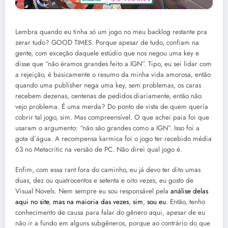
Lembra quando eu tinha só um jogo no meu backlog restante pra
zerar tudo? GOOD TIMES. Porque apesar de tudo, confiam na
gente, com exceção daquele estúdio que nos negou uma key e
disse que “não éramos grandes feito a IGN”. Tipo, eu sei lidar com
a rejeição, é basicamente o resumo da minha vida amorosa, então
quando uma publisher nega uma key, sem problemas, os caras
recebem dezenas, centenas de pedidos diariamente, então não
vejo problema. É uma merda? Do ponto de vista de quem queria
cobrir tal jogo, sim. Mas compreensível. O que achei paia foi que
usaram o argumento: “não são grandes como a IGN”. Isso foi a
gota d’água. A recompensa karmica foi o jogo ter recebido média
63 no Metacritic na versão de PC. Não direi qual jogo é.
Enfim, com essa rant fora do caminho, eu já devo ter dito umas
duas, dez ou quatrocentos e setenta e oito vezes, eu gosto de
Visual Novels. Nem sempre eu sou responsável pela
análise delas
aqui no site
,
mas
na maioria
das vezes
,
sim
,
sou eu
. Então, tenho
conhecimento de causa para falar do gênero aqui, apesar de eu
não ir a fundo em alguns subgêneros, porque ao contrário do que