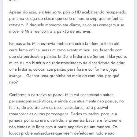
Apesar do azar, ela tem sorte, pois o HD acaba sendo recuperado
por uma colega de classe que curte o mesmo ship que as fanfics
retratam. E daquele momento em diante, as coisas começam a se
mover e Mila reencontra a paixão de escrever.
No passado, Mila escrevia fanfics de outro fandom, e tinha até
certa fama online, mas um certo evento minou isso, fazendo com
que ela perdesse a paixão. Então, a história de Sensei, I like you so
much é uma história de redescobrimento da sinceridade de criar
uma história, colocar sua paixão para fora e conforme o jogo
avança… Ganhar uma graninha no meio do caminho, por quê
não?
Conforme a narrativa se passa, Mila vai conhecendo outras
personagens excêntricas, e ainda que atualmente não possua, no
futuro, de acordo com os desenvolvedores, será possível
romancear as outras personagens. Dedos cruzados, porque a
jornada por si só era divertida, a premissa bacana e felizmente
não temos que lidar com a parte negativa de um fandom. Os
loucos problematizadores que vêem defeitos em tudo e não