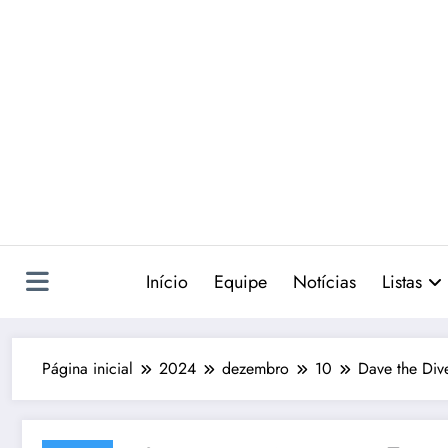
Pular
para
o
conteúdo
Início
Equipe
Notícias
Listas
Página inicial
2024
dezembro
10
Dave the Dive