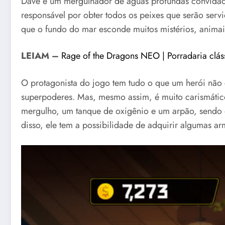
Dave é um mergulhador de águas profundas convidado 
responsável por obter todos os peixes que serão servid
que o fundo do mar esconde muitos mistérios, animais
LEIAM –
Rage of the Dragons NEO | Porradaria cláss
O protagonista do jogo tem tudo o que um herói não 
superpoderes. Mas, mesmo assim, é muito carismátic
mergulho, um tanque de oxigênio e um arpão, sendo 
disso, ele tem a possibilidade de adquirir algumas