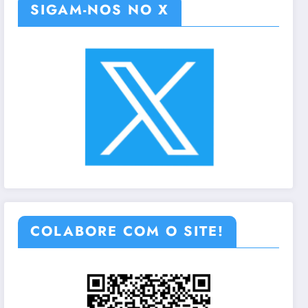
SIGAM-NOS NO X
COLABORE COM O SITE!