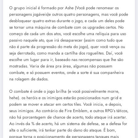
O grupo inicial é formado por Ashe (Você pode renomear os
personagens jogáveis)e outros quatro personagens, mas você pode
desbloquear quatro extras durante o jogo, e cada um deles pode
se tornar uma máquina de combate com os upgrades certos. No
começo de cada um dos atos, você escolhe uma relíquia para uso
passivo naquele ato, que irá desaparecer (assim como tudo que
não é parte da progressão do meta do jogo), quer você vença ou
seja derrotado, como manda a cartilha dos roguelites. Daí, você
escolhe um lugar para ir, baseado nas recompensas que lhe são
mostradas. Varia de área pra área, algumas não possuem
combate, e só possuem eventos, onde a sorte é sua companheira
na rolagem de dados.
O combate é onde o jogo brilha (e você possivelmente morre,
hehe). os heróis e os inimigos estarão posicionados num grid e
podem se mover e atacar em certos tiles. Você inicia, e depois,
seus inimigos. Ao contrário de Fire Emblem, e outros RPG’s táticos,
não há porcentagem de chance de acerto, todo ataque irá acertar.
Ao invés da % de acerto, há um sistema de defesa, se a defesa for
alta o suficiente, irá tankar parte do dano do ataque. É bom,
porque torna o posicionamento de personagens tanques mais