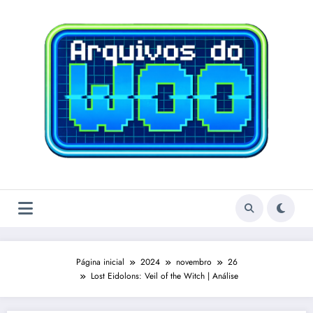
Pular
para
o
conteúdo
Página inicial
2024
novembro
26
Lost Eidolons: Veil of the Witch | Análise