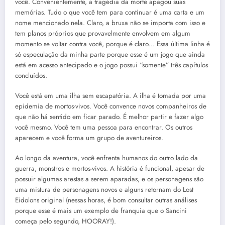
você. Convenientemente, a tragédia da morte apagou suas
memórias. Tudo o que você tem para continuar é uma carta e um
nome mencionado nela. Claro, a bruxa não se importa com isso e
tem planos próprios que provavelmente envolvem em algum
momento se voltar contra você, porque é claro… Essa última linha é
só especulação da minha parte porque esse é um jogo que ainda
está em acesso antecipado e o jogo possui “somente” três capítulos
concluídos.
Você está em uma ilha sem escapatória. A ilha é tomada por uma
epidemia de mortos-vivos. Você convence novos companheiros de
que não há sentido em ficar parado. É melhor partir e fazer algo
você mesmo. Você tem uma pessoa para encontrar. Os outros
aparecem e você forma um grupo de aventureiros.
Ao longo da aventura, você enfrenta humanos do outro lado da
guerra, monstros e mortos-vivos. A história é funcional, apesar de
possuir algumas arestas a serem aparadas, e os personagens são
uma mistura de personagens novos e alguns retornam do Lost
Eidolons original (nessas horas, é bom consultar outras análises
porque esse é mais um exemplo de franquia que o Sancini
começa pelo segundo, HOORAY!).