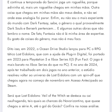
E continua a temporada do Sancini joga um roguelike, porque
adivinha só, mais um roguelike chegou em minhas mãos. Outra
coisa que chegou em minhas mãos são meus dedos, e não sei
onde essa analogia foi parar. Enfim, eu não sou o mais experiente
do mundo com Dark Fantasy, sabe, o gênero o qual provavelmente
Dark Souls e Berserk pertencem… E algumas outras obras que não
lembro o nome. De fato, Fantasia não é lá minha área de expertise.
Eu gosto de coisas do gênero, mas não é meu foco.
Dito isso, em 2022, o Ocean Drive Studio lançou para PC o RPG
tático Lost Eidolons, que com a ajuda da Plug-in Digital, foi portado
em 2023 para Playstation 5 e Xbox Series X|S (Fun Fact: O jogo é
mais barato no Xbox Series do que no PC). E no ano de 2024,
após ter trabalhado em dois jogos no ano anterior, o estúdio
resolveu voltar ao universo de Lost Eidolons com um spin-off que
chegou agora no começo de novembro em Acesso Antecipado ao
Steam.
Será que Lost Eidolons: Veil of the Witch se destaca ou cai
naufragando, tais quais as chances do Novorizontino, que quase
chegou a série A, até o gol do Goiás? Confira na nossa análise.