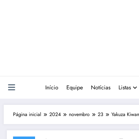
Pular
para
o
conteúdo
Início
Equipe
Notícias
Listas
Página inicial
2024
novembro
23
Yakuza Kiwam