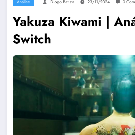
Análise
Diogo Batista
23/11/2024
0 Come
Yakuza Kiwami | Aná
Switch