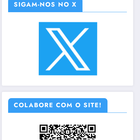
SIGAM-NOS NO X
COLABORE COM O SITE!