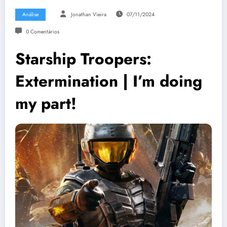
Análise
Jonathan Vieira
07/11/2024
0 Comentários
Starship Troopers:
Extermination | I’m doing
my part!