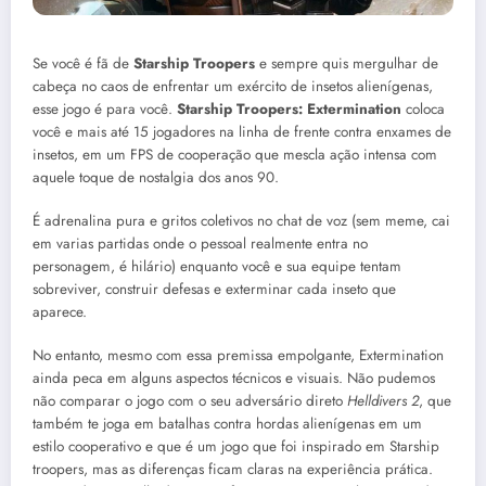
Se você é fã de
Starship Troopers
e sempre quis mergulhar de
cabeça no caos de enfrentar um exército de insetos alienígenas,
esse jogo é para você.
Starship Troopers: Extermination
coloca
você e mais até 15 jogadores na linha de frente contra enxames de
insetos, em um FPS de cooperação que mescla ação intensa com
aquele toque de nostalgia dos anos 90.
É adrenalina pura e gritos coletivos no chat de voz (sem meme, cai
em varias partidas onde o pessoal realmente entra no
personagem, é hilário) enquanto você e sua equipe tentam
sobreviver, construir defesas e exterminar cada inseto que
aparece.
No entanto, mesmo com essa premissa empolgante, Extermination
ainda peca em alguns aspectos técnicos e visuais. Não pudemos
não comparar o jogo com o seu adversário direto
Helldivers 2
, que
também te joga em batalhas contra hordas alienígenas em um
estilo cooperativo e que é um jogo que foi inspirado em Starship
troopers, mas as diferenças ficam claras na experiência prática.