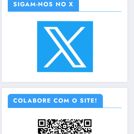
SIGAM-NOS NO X
COLABORE COM O SITE!