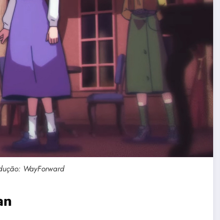
dução: WayForward
an