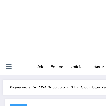
Pular
para
o
conteúdo
Início
Equipe
Notícias
Listas
Página inicial
2024
outubro
31
Clock Tower Re