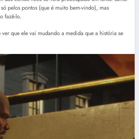
 só pelos pontos (que é muito bem-vindo), mas
 fazê-lo.
 ver que ele vai mudando a medida que a história se