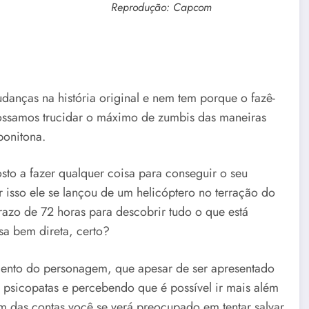
Reprodução: Capcom
danças na história original e nem tem porque o fazê-
 possamos trucidar o máximo de zumbis das maneiras
bonitona.
sto a fazer qualquer coisa para conseguir o seu
r isso ele se lançou de um helicóptero no terração do
zo de 72 horas para descobrir tudo o que está
a bem direta, certo?
mento do personagem, que apesar de ser apresentado
psicopatas e percebendo que é possível ir mais além
im das contas você se verá preocupado em tentar salvar