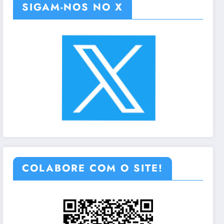
SIGAM-NOS NO X
COLABORE COM O SITE!