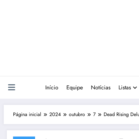
Pular
para
o
conteúdo
Início
Equipe
Notícias
Listas
Página inicial
2024
outubro
7
Dead Rising Delu