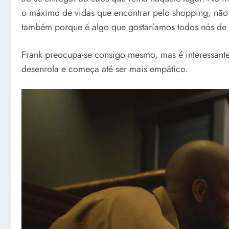
o máximo de vidas que encontrar pelo shopping, não
também porque é algo que gostaríamos todos nós de o
Frank preocupa-se consigo mesmo, mas é interessante
desenrola e começa até ser mais empático.