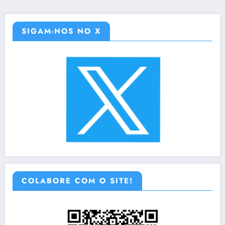
SIGAM-NOS NO X
COLABORE COM O SITE!