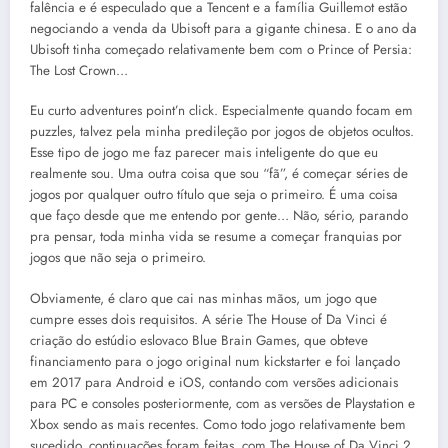
falência e é especulado que a Tencent e a família Guillemot estão
negociando a venda da Ubisoft para a gigante chinesa. E o ano da
Ubisoft tinha começado relativamente bem com o Prince of Persia:
The Lost Crown…
Eu curto adventures point’n click. Especialmente quando focam em
puzzles, talvez pela minha predileção por jogos de objetos ocultos.
Esse tipo de jogo me faz parecer mais inteligente do que eu
realmente sou. Uma outra coisa que sou “fã”, é começar séries de
jogos por qualquer outro título que seja o primeiro. É uma coisa
que faço desde que me entendo por gente… Não, sério, parando
pra pensar, toda minha vida se resume a começar franquias por
jogos que não seja o primeiro.
Obviamente, é claro que cai nas minhas mãos, um jogo que
cumpre esses dois requisitos. A série The House of Da Vinci é
criação do estúdio eslovaco Blue Brain Games, que obteve
financiamento para o jogo original num kickstarter e foi lançado
em 2017 para Android e iOS, contando com versões adicionais
para PC e consoles posteriormente, com as versões de Playstation e
Xbox sendo as mais recentes. Como todo jogo relativamente bem
sucedido, continuações foram feitas, com The House of Da Vinci 2