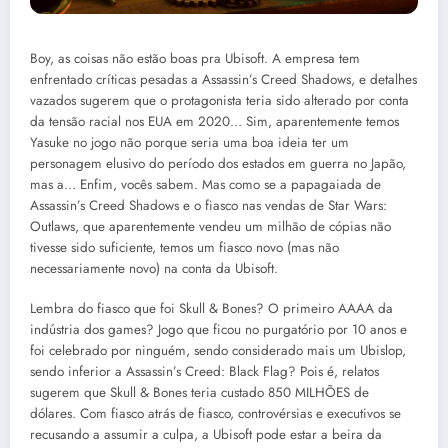
Boy, as coisas não estão boas pra Ubisoft. A empresa tem
enfrentado críticas pesadas a Assassin’s Creed Shadows, e detalhes
vazados sugerem que o protagonista teria sido alterado por conta
da tensão racial nos EUA em 2020… Sim, aparentemente temos
Yasuke no jogo não porque seria uma boa ideia ter um
personagem elusivo do período dos estados em guerra no Japão,
mas a… Enfim, vocês sabem. Mas como se a papagaiada de
Assassin’s Creed Shadows e o fiasco nas vendas de Star Wars:
Outlaws, que aparentemente vendeu um milhão de cópias não
tivesse sido suficiente, temos um fiasco novo (mas não
necessariamente novo) na conta da Ubisoft.
Lembra do fiasco que foi Skull & Bones? O primeiro AAAA da
indústria dos games? Jogo que ficou no purgatório por 10 anos e
foi celebrado por ninguém, sendo considerado mais um Ubislop,
sendo inferior a Assassin’s Creed: Black Flag? Pois é, relatos
sugerem que Skull & Bones teria custado 850 MILHÕES de
dólares. Com fiasco atrás de fiasco, controvérsias e executivos se
recusando a assumir a culpa, a Ubisoft pode estar a beira da