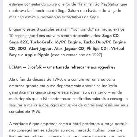
estavam comentando sobre o leitor de “farinha” do PlayStation que
quebrava facilmente ou do Sega Saturn que havia sido lançado
mas não estava superando as expectativas da Sega.
Enquanto esses 3 consoles estavam “bombando” na mídia, exatos
10 consoles/add-ons estavam sendo descontinuados:
Sega CD
,
Sega 32X
,
TurboGrafx 16/PC Engine
,
Turbo Duo/PC Engine
CD
,
3DO
,
Atari Jaguar
,
Atari
Jaguar CD
,
Philips CD-i
,
Virtual
Boy
e o
Apple Pippin
(esse no comecinho de 1997).
LEIAM –
Dicefolk – uma tomada refrescante aos roguelites
Até o fim da década de 1990, era comum ver uma ou outra
empresa grande em outro departamento apostar na indústria
gamística mas quase sempre essa ideia não dava certo – ainda
mais depois que a Nintendo trouxe os direitos autorais e conseguia
segurar a maioria dos jogos exclusivos de outras empresas em seus
consoles até 1996.
A verdade é que empresas como a Atari perderam a força porque
não conseguiram se adaptar ao novo mercado multimilionário e
tiveram que reformular seus planos, que nesse caso seria ao invés