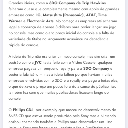
Grandes ideias, como a
3DO Company de Trip Hawkins
falharam quase que completamente mesmo com apoio de grandes
empresas como
LG
,
Matsushita (Panasonic)
,
AT&T, Time
Warner
e
Electronic Arts
. No começo as empresas até acharam
legal a cobrança de apenas 3 dólares para poder lançar um jogo
no console, mas como o alto preço inicial do console e a falta de
variedade de títulos no lançamento acuminou na decadência
rápida do console.
A ideia de Trip não era criar um novo console, mas sim criar um
padrão como a
JVC
havia feito com o Vídeo Cassete: qualquer
empresa pagava um pequeno royalty para a
3DO Company
e
poderia fabricá-lo – mas a ideia falhou porque haviam muitas
empresas envolvidas com o 3DO e a royalty era paga a todas elas,
o que deixava o preço um pouco fora do alcance do público. Isso
também fez com que muitas publicadoras ficassem longe do
console.
O
Philips CD-i
, por exemplo, que nasceu no desenvolvimento do
SNES CD que estava sendo produzido pela Sony mas a Nintendo
acabou chamando também a Philips para desenvolver um. Isso
irritou a Sony que largou o seu projeto e fez o PlayStation e a