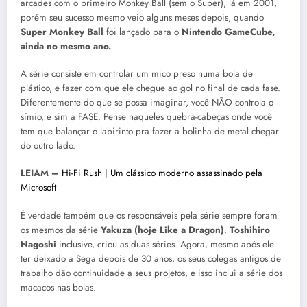
arcades com o primeiro Monkey Ball (sem o Super), lá em 2001,
porém seu sucesso mesmo veio alguns meses depois, quando
Super Monkey Ball
foi lançado para o
Nintendo GameCube,
ainda no mesmo ano.
A série consiste em controlar um mico preso numa bola de
plástico, e fazer com que ele chegue ao gol no final de cada fase.
Diferentemente do que se possa imaginar, você NÃO controla o
símio, e sim a FASE. Pense naqueles quebra-cabeças onde você
tem que balançar o labirinto pra fazer a bolinha de metal chegar
do outro lado.
LEIAM –
Hi-Fi Rush | Um clássico moderno assassinado pela
Microsoft
É verdade também que os responsáveis pela série sempre foram
os mesmos da série
Yakuza (hoje Like a Dragon)
.
Toshihiro
Nagoshi
inclusive, criou as duas séries. Agora, mesmo após ele
ter deixado a Sega depois de 30 anos, os seus colegas antigos de
trabalho dão continuidade a seus projetos, e isso inclui a série dos
macacos nas bolas.