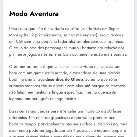
Modo Aventura
Uma coisa que não é novidade na série (sendo vista em Super
Monkey Ball 2 primeiramente, se não me engano), são cutscenes
em CGI com uma pequena historinha simples com os miquinhos.
O estilo de arte dos personagens mudou bastante em relação aos
primeiros jogos da série, e as CGIs obviamente estão mais bonitas.
O porém pra mim é que tantas cenas em vídeo nunca casaram
bem com um game estilo arcade, e tratando-se de uma história
bobinha similar aos
desenhos do Gloob
, acredito que só as
crianças menores vão se divertir com elas, até porque os macacos
não falam em nenhuma língua específica, mesmo que exista
legenda em português no jogo inteiro.
Essas cenas são usadas para intercalar um modo com 200 fases
diferentes. Um número gigantesco e que vai te prender por
bastante tempo, principalmente nas mais difíceis. Não só isso, mas
esse modo pode ser jogado por até 4 pessoas ao mesmo tempo, o
que com certeza deixa a experiência mais divertida, mesmo que