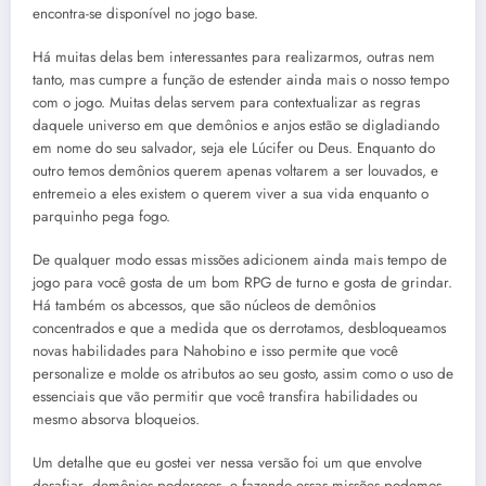
encontra-se disponível no jogo base.
Há muitas delas bem interessantes para realizarmos, outras nem
tanto, mas cumpre a função de estender ainda mais o nosso tempo
com o jogo. Muitas delas servem para contextualizar as regras
daquele universo em que demônios e anjos estão se digladiando
em nome do seu salvador, seja ele Lúcifer ou Deus. Enquanto do
outro temos demônios querem apenas voltarem a ser louvados, e
entremeio a eles existem o querem viver a sua vida enquanto o
parquinho pega fogo.
De qualquer modo essas missões adicionem ainda mais tempo de
jogo para você gosta de um bom RPG de turno e gosta de grindar.
Há também os abcessos, que são núcleos de demônios
concentrados e que a medida que os derrotamos, desbloqueamos
novas habilidades para Nahobino e isso permite que você
personalize e molde os atributos ao seu gosto, assim como o uso de
essenciais que vão permitir que você transfira habilidades ou
mesmo absorva bloqueios.
Um detalhe que eu gostei ver nessa versão foi um que envolve
desafiar demônios poderosos, e fazendo essas missões podemos