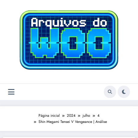
Pular
para
o
conteúdo
Página inicial
2024
julho
4
Shin Megami Tensei V Vengeance | Análise