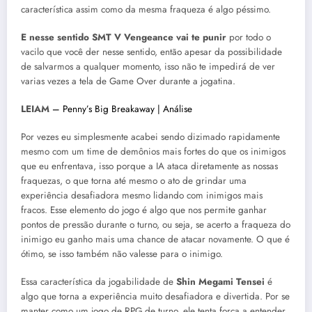
característica assim como da mesma fraqueza é algo péssimo.
E nesse sentido SMT V Vengeance
vai te punir
por todo o
vacilo que você der nesse sentido, então apesar da possibilidade
de salvarmos a qualquer momento, isso não te impedirá de ver
varias vezes a tela de Game Over durante a jogatina.
LEIAM –
Penny’s Big Breakaway | Análise
Por vezes eu simplesmente acabei sendo dizimado rapidamente
mesmo com um time de demônios mais fortes do que os inimigos
que eu enfrentava, isso porque a IA ataca diretamente as nossas
fraquezas, o que torna até mesmo o ato de grindar uma
experiência desafiadora mesmo lidando com inimigos mais
fracos. Esse elemento do jogo é algo que nos permite ganhar
pontos de pressão durante o turno, ou seja, se acerto a fraqueza do
inimigo eu ganho mais uma chance de atacar novamente. O que é
ótimo, se isso também não valesse para o inimigo.
Essa característica da jogabilidade de
Shin Megami Tensei
é
algo que torna a experiência muito desafiadora e divertida. Por se
manter como um jogo de RPG de turno, ele tenta força a entender