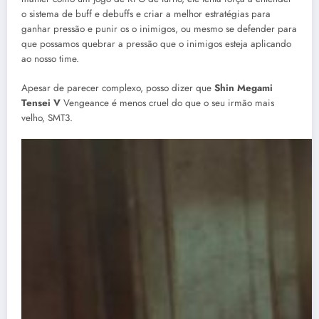
o sistema de buff e debuffs e criar a melhor estratégias para
ganhar pressão e punir os o inimigos, ou mesmo se defender para
que possamos quebrar a pressão que o inimigos esteja aplicando
ao nosso time.
Apesar de parecer complexo, posso dizer que
Shin Megami
Tensei V
Vengeance é menos cruel do que o seu irmão mais
velho, SMT3.