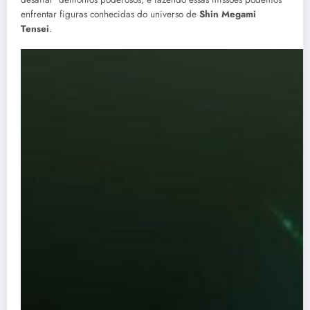
enfrentar figuras conhecidas do universo de
Shin Megami
Tensei
.