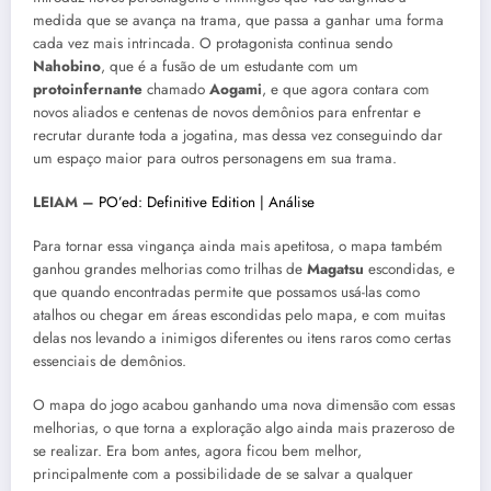
medida que se avança na trama, que passa a ganhar uma forma
cada vez mais intrincada. O protagonista continua sendo
Nahobino
, que é a fusão de um estudante com um
protoinfernante
chamado
Aogami
, e que agora contara com
novos aliados e centenas de novos demônios para enfrentar e
recrutar durante toda a jogatina, mas dessa vez conseguindo dar
um espaço maior para outros personagens em sua trama.
LEIAM –
PO’ed: Definitive Edition | Análise
Para tornar essa vingança ainda mais apetitosa, o mapa também
ganhou grandes melhorias como trilhas de
Magatsu
escondidas, e
que quando encontradas permite que possamos usá-las como
atalhos ou chegar em áreas escondidas pelo mapa, e com muitas
delas nos levando a inimigos diferentes ou itens raros como certas
essenciais de demônios.
O mapa do jogo acabou ganhando uma nova dimensão com essas
melhorias, o que torna a exploração algo ainda mais prazeroso de
se realizar. Era bom antes, agora ficou bem melhor,
principalmente com a possibilidade de se salvar a qualquer