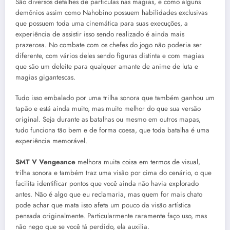
São diversos detalhes de partículas nas magias, e como alguns
demônios assim como Nahobino possuem habilidades exclusivas
que possuem toda uma cinemática para suas execuções, a
experiência de assistir isso sendo realizado é ainda mais
prazerosa. No combate com os chefes do jogo não poderia ser
diferente, com vários deles sendo figuras distinta e com magias
que são um deleite para qualquer amante de anime de luta e
magias gigantescas.
Tudo isso embalado por uma trilha sonora que também ganhou um
tapão e está ainda muito, mas muito melhor do que sua versão
original. Seja durante as batalhas ou mesmo em outros mapas,
tudo funciona tão bem e de forma coesa, que toda batalha é uma
experiência memorável.
SMT V Vengeance
melhora muita coisa em termos de visual,
trilha sonora e também traz uma visão por cima do cenário, o que
facilita identificar pontos que você ainda não havia explorado
antes. Não é algo que eu reclamaria, mas quem for mais chato
pode achar que mata isso afeta um pouco da visão artística
pensada originalmente. Particularmente raramente faço uso, mas
não nego que se você tá perdido, ela auxilia.