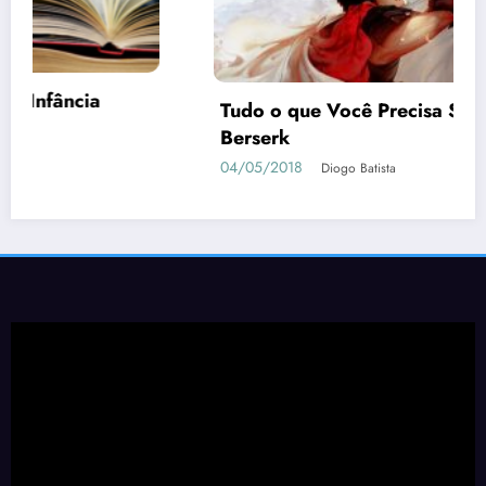
Dead or Alive Xtreme 3 Scarlet | Guia de
como Conquistar as Waifus
05/04/2019
Geovane Sancini