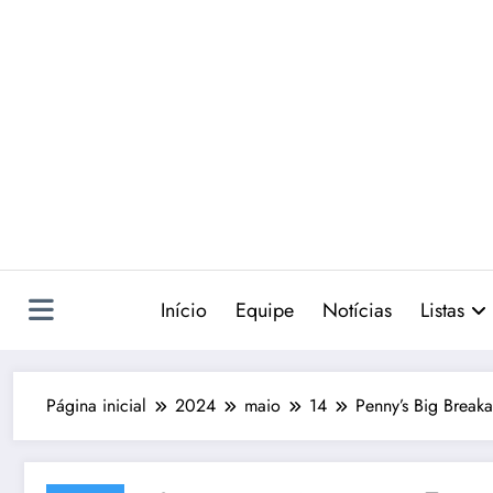
Pular
para
o
conteúdo
Início
Equipe
Notícias
Listas
Página inicial
2024
maio
14
Penny’s Big Breaka