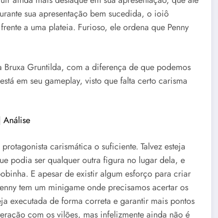
r ainda mais destaque em sua apresentação, que até
 Durante sua apresentação bem sucedida, o ioiô
frente a uma plateia. Furioso, ele ordena que Penny
a Bruxa Gruntilda, com a diferença de que podemos
está em seu gameplay, visto que falta certo carisma
 Análise
protagonista carismática o suficiente. Talvez esteja
 podia ser qualquer outra figura no lugar dela, e
bobinha. E apesar de existir algum esforço para criar
Penny tem um minigame onde precisamos acertar os
a executada de forma correta e garantir mais pontos
teração com os vilões, mas infelizmente ainda não é