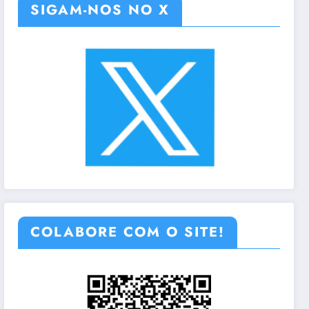
SIGAM-NOS NO X
COLABORE COM O SITE!