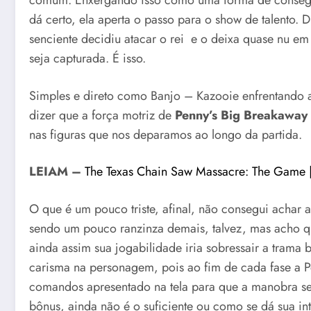
comum. Enxergando isso como uma forma de consegui
dá certo, ela aperta o passo para o show de talento.
senciente decidiu atacar o rei e o deixa quase nu em 
seja capturada. É isso.
Simples e direto como Banjo – Kazooie enfrentando 
dizer que a força motriz de
Penny’s Big Breakaway
nas figuras que nos deparamos ao longo da partida.
LEIAM –
The Texas Chain Saw Massacre: The Game |
O que é um pouco triste, afinal, não consegui achar a 
sendo um pouco ranzinza demais, talvez, mas acho que
ainda assim sua jogabilidade iria sobressair a trama 
carisma na personagem, pois ao fim de cada fase a 
comandos apresentado na tela para que a manobra sej
bônus, ainda não é o suficiente ou como se dá sua in