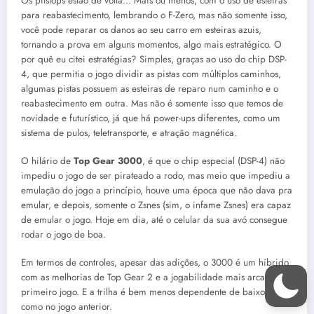
Os pitstops estão de volta… Mais ou menos, com o uso de esteiras
para reabastecimento, lembrando o F-Zero, mas não somente isso,
você pode reparar os danos ao seu carro em esteiras azuis,
tornando a prova em alguns momentos, algo mais estratégico. O
por quê eu citei estratégias? Simples, graças ao uso do chip DSP-
4, que permitia o jogo dividir as pistas com múltiplos caminhos,
algumas pistas possuem as esteiras de reparo num caminho e o
reabastecimento em outra. Mas não é somente isso que temos de
novidade e futurístico, já que há power-ups diferentes, como um
sistema de pulos, teletransporte, e atração magnética.
O hilário de
Top Gear 3000
, é que o chip especial (DSP-4) não
impediu o jogo de ser pirateado a rodo, mas meio que impediu a
emulação do jogo a princípio, houve uma época que não dava pra
emular, e depois, somente o Zsnes (sim, o infame Zsnes) era capaz
de emular o jogo. Hoje em dia, até o celular da sua avó consegue
rodar o jogo de boa.
Em termos de controles, apesar das adições, o 3000 é um híbrido
com as melhorias de Top Gear 2 e a jogabilidade mais arcade do
primeiro jogo. E a trilha é bem menos dependente de baixos,
como no jogo anterior.