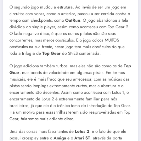
O segundo jogo mudou a estrutura. Ao invés de ser um jogo em
circuitos com voltas, como o anterior, passou a ser corrida contra o
tempo com checkpoints, como
OutRun
. O jogo abandonou a tela
dividida do single player, assim como aconteceu com Top Gear 2.
O lado negativo disso, é que os outros pilotos não são seus
concorrentes, mas meros obstáculos. E o jogo coloca MUITOS
obstáculos na sua frente, nesse jogo tem mais obstáculos do que
toda a trilogia de
Top Gear
do SNES combinada.
O jogo adiciona também turbos, mas eles não são como os de
Top
Gear
, mas boosts de velocidade em algumas pistas. Em termos
musicais, ele é mais fraco que seu antecessor, com as músicas das
pistas sendo loopings extremamente curtos, mas a abertura e o
encerramento são decentes. Assim como aconteceu com Lotus 1, o
encerramento de Lotus 2 é extremamente familiar para nós
brasileiros, já que ele é o icônico tema de introdução de Top Gear.
Há um motivo para essas trilhas terem sido reaproveitadas em Top
Gear, falaremos mais adiante disso.
Uma das coisas mais fascinantes de
Lotus 2
, é o fato de que ele
possui crossplay entre o
Amiga
e o
Atari ST
, através da porta