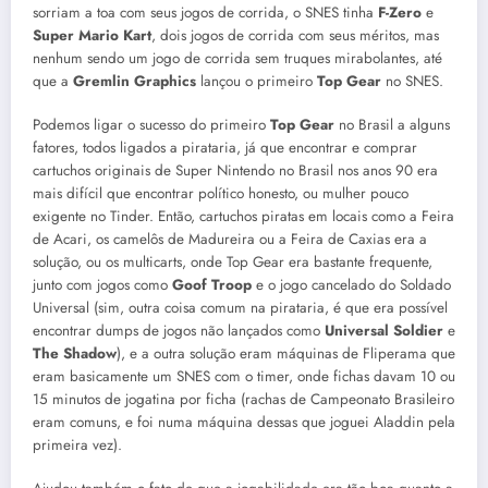
sorriam a toa com seus jogos de corrida, o SNES tinha
F-Zero
e
Super Mario Kart
, dois jogos de corrida com seus méritos, mas
nenhum sendo um jogo de corrida sem truques mirabolantes, até
que a
Gremlin Graphics
lançou o primeiro
Top Gear
no SNES.
Podemos ligar o sucesso do primeiro
Top Gear
no Brasil a alguns
fatores, todos ligados a pirataria, já que encontrar e comprar
cartuchos originais de Super Nintendo no Brasil nos anos 90 era
mais difícil que encontrar político honesto, ou mulher pouco
exigente no Tinder. Então, cartuchos piratas em locais como a Feira
de Acari, os camelôs de Madureira ou a Feira de Caxias era a
solução, ou os multicarts, onde Top Gear era bastante frequente,
junto com jogos como
Goof Troop
e o jogo cancelado do Soldado
Universal (sim, outra coisa comum na pirataria, é que era possível
encontrar dumps de jogos não lançados como
Universal Soldier
e
The Shadow
), e a outra solução eram máquinas de Fliperama que
eram basicamente um SNES com o timer, onde fichas davam 10 ou
15 minutos de jogatina por ficha (rachas de Campeonato Brasileiro
eram comuns, e foi numa máquina dessas que joguei Aladdin pela
primeira vez).