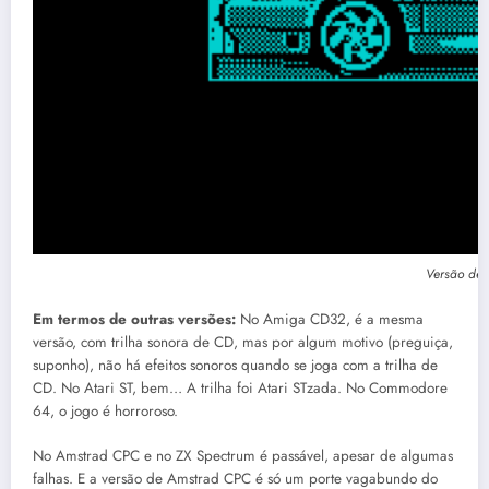
Versão de 
Em termos de outras versões:
No Amiga CD32, é a mesma
versão, com trilha sonora de CD, mas por algum motivo (preguiça,
suponho), não há efeitos sonoros quando se joga com a trilha de
CD. No Atari ST, bem… A trilha foi Atari STzada. No Commodore
64, o jogo é horroroso.
No Amstrad CPC e no ZX Spectrum é passável, apesar de algumas
falhas. E a versão de Amstrad CPC é só um porte vagabundo do