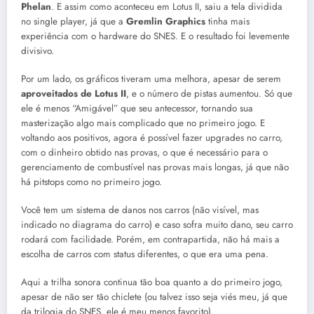
Phelan
. E assim como aconteceu em Lotus II, saiu a tela dividida
no single player, já que a
Gremlin Graphics
tinha mais
experiência com o hardware do SNES. E o resultado foi levemente
divisivo.
Por um lado, os gráficos tiveram uma melhora, apesar de serem
aproveitados de Lotus II
, e o número de pistas aumentou. Só que
ele é menos “Amigável” que seu antecessor, tornando sua
masterização algo mais complicado que no primeiro jogo. E
voltando aos positivos, agora é possível fazer upgrades no carro,
com o dinheiro obtido nas provas, o que é necessário para o
gerenciamento de combustível nas provas mais longas, já que não
há pitstops como no primeiro jogo.
Você tem um sistema de danos nos carros (não visível, mas
indicado no diagrama do carro) e caso sofra muito dano, seu carro
rodará com facilidade. Porém, em contrapartida, não há mais a
escolha de carros com status diferentes, o que era uma pena.
Aqui a trilha sonora continua tão boa quanto a do primeiro jogo,
apesar de não ser tão chiclete (ou talvez isso seja viés meu, já que
da trilogia do SNES, ele é meu menos favorito).