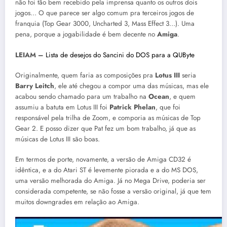
não foi tão bem recebido pela imprensa quanto os outros dois
jogos… O que parece ser algo comum pra terceiros jogos de
franquia (Top Gear 3000, Uncharted 3, Mass Effect 3…). Uma
pena, porque a jogabilidade é bem decente no
Amiga
.
LEIAM –
Lista de desejos do Sancini do DOS para a QUByte
Originalmente, quem faria as composições pra
Lotus III
seria
Barry Leitch
, ele até chegou a compor uma das músicas, mas ele
acabou sendo chamado para um trabalho na
Ocean
, e quem
assumiu a batuta em Lotus III foi
Patrick Phelan
, que foi
responsável pela trilha de Zoom, e comporia as músicas de Top
Gear 2. E posso dizer que Pat fez um bom trabalho, já que as
músicas de Lotus III são boas.
Em termos de porte, novamente, a versão de Amiga CD32 é
idêntica, e a do Atari ST é levemente piorada e a do MS DOS,
uma versão melhorada do Amiga. Já no Mega Drive, poderia ser
considerada competente, se não fosse a versão original, já que tem
muitos downgrades em relação ao Amiga.