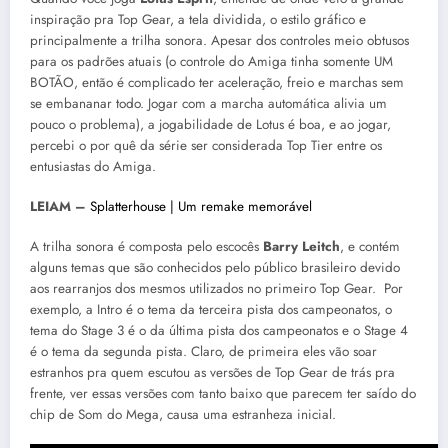
inspiração pra Top Gear, a tela dividida, o estilo gráfico e
principalmente a trilha sonora. Apesar dos controles meio obtusos
para os padrões atuais (o controle do Amiga tinha somente UM
BOTÃO, então é complicado ter aceleração, freio e marchas sem
se embananar todo. Jogar com a marcha automática alivia um
pouco o problema), a jogabilidade de Lotus é boa, e ao jogar,
percebi o por quê da série ser considerada Top Tier entre os
entusiastas do Amiga.
LEIAM –
Splatterhouse | Um remake memorável
A trilha sonora é composta pelo escocês
Barry Leitch
, e contém
alguns temas que são conhecidos pelo público brasileiro devido
aos rearranjos dos mesmos utilizados no primeiro Top Gear. Por
exemplo, a Intro é o tema da terceira pista dos campeonatos, o
tema do Stage 3 é o da última pista dos campeonatos e o Stage 4
é o tema da segunda pista. Claro, de primeira eles vão soar
estranhos pra quem escutou as versões de Top Gear de trás pra
frente, ver essas versões com tanto baixo que parecem ter saído do
chip de Som do Mega, causa uma estranheza inicial.