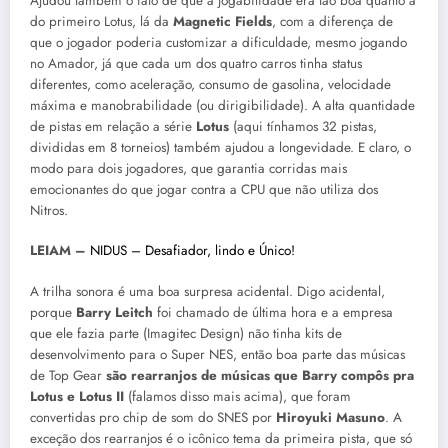
Ajudou também o fato de que a jogabilidade era tão boa quanto a
do primeiro Lotus, lá da
Magnetic Fields
, com a diferença de
que o jogador poderia customizar a dificuldade, mesmo jogando
no Amador, já que cada um dos quatro carros tinha status
diferentes, como aceleração, consumo de gasolina, velocidade
máxima e manobrabilidade (ou dirigibilidade). A alta quantidade
de pistas em relação a série
Lotus
(aqui tínhamos 32 pistas,
divididas em 8 torneios) também ajudou a longevidade. E claro, o
modo para dois jogadores, que garantia corridas mais
emocionantes do que jogar contra a CPU que não utiliza dos
Nitros.
LEIAM –
NIDUS – Desafiador, lindo e Único!
A trilha sonora é uma boa surpresa acidental. Digo acidental,
porque
Barry Leitch
foi chamado de última hora e a empresa
que ele fazia parte (Imagitec Design) não tinha kits de
desenvolvimento para o Super NES, então boa parte das músicas
de Top Gear
são rearranjos de músicas que Barry compôs pra
Lotus e Lotus II
(falamos disso mais acima), que foram
convertidas pro chip de som do SNES por
Hiroyuki Masuno
. A
exceção dos rearranjos é o icônico tema da primeira pista, que só