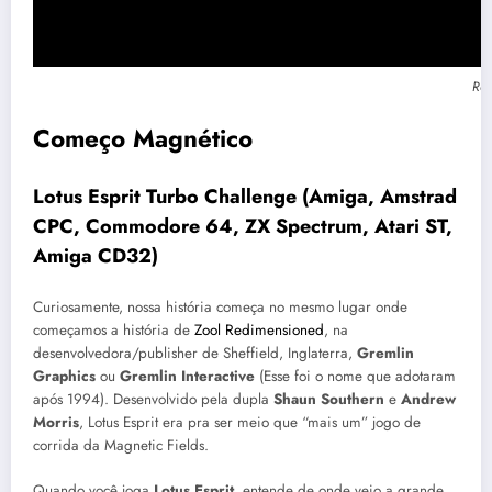
Rep
Começo Magnético
Lotus Esprit Turbo Challenge (Amiga, Amstrad
CPC, Commodore 64, ZX Spectrum, Atari ST,
Amiga CD32)
Curiosamente, nossa história começa no mesmo lugar onde
começamos a história de
Zool Redimensioned
, na
desenvolvedora/publisher de Sheffield, Inglaterra,
Gremlin
Graphics
ou
Gremlin Interactive
(Esse foi o nome que adotaram
após 1994). Desenvolvido pela dupla
Shaun Southern
e
Andrew
Morris
, Lotus Esprit era pra ser meio que “mais um” jogo de
corrida da Magnetic Fields.
Quando você joga
Lotus Esprit
, entende de onde veio a grande