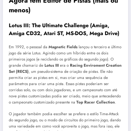
Agora tem Editor de Pistas (mais ou
menos)
Lotus III: The Ultimate Challenge (Amiga,
Amiga CD32, Atari ST, MS-DOS, Mega Drive)
Em 1992, o pessoal da
Magnetic Fields
lançou o terceiro e último
jogo da série Lotus. Agindo como um híbrido entre os dois
primeiros jogos (e reciclando os gráficos do segundo jogo). O
grande chamariz de
Lotus III
era o
Racing Enviroment Creation
Set (RECS)
, um pseudo-sistema de criação de pistas. Ele não
permitia criar as pistas em si, mas criar uma sequência de
parâmetros para criar uma pista. Essas pistas poderiam ser
corridas solo, ou com dois jogadores, e um campeonato com até
nove pistas customizadas podia ser criado, meio que antecedendo
o campeonato customizado presente na
Top Racer Collection
.
O jogador também podia escolher se prefere o estilo Time-Attack
do segundo jogo, ou o modo de circuitos do primeiro jogo, dando
uma variedade em como você aproveita o jogo, mas fora isso, ele