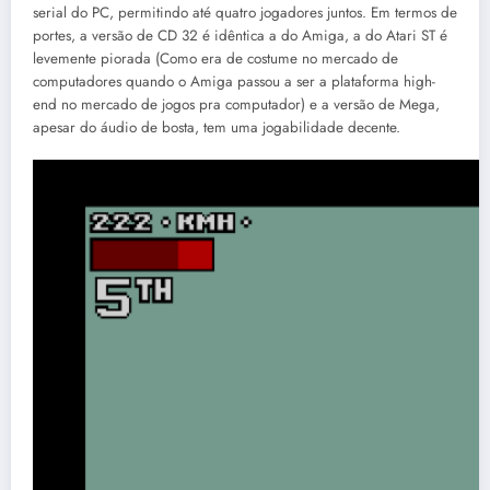
serial do PC, permitindo até quatro jogadores juntos. Em termos de
portes, a versão de CD 32 é idêntica a do Amiga, a do Atari ST é
levemente piorada (Como era de costume no mercado de
computadores quando o Amiga passou a ser a plataforma high-
end no mercado de jogos pra computador) e a versão de Mega,
apesar do áudio de bosta, tem uma jogabilidade decente.