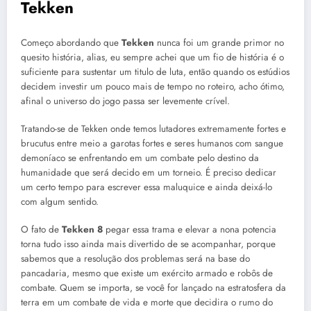
Tekken
Começo abordando que
Tekken
nunca foi um grande primor no
quesito história, alias, eu sempre achei que um fio de história é o
suficiente para sustentar um titulo de luta, então quando os estúdios
decidem investir um pouco mais de tempo no roteiro, acho ótimo,
afinal o universo do jogo passa ser levemente crível.
Tratando-se de Tekken onde temos lutadores extremamente fortes e
brucutus entre meio a garotas fortes e seres humanos com sangue
demoníaco se enfrentando em um combate pelo destino da
humanidade que será decido em um torneio. É preciso dedicar
um certo tempo para escrever essa maluquice e ainda deixá-lo
com algum sentido.
O fato de
Tekken 8
pegar essa trama e elevar a nona potencia
torna tudo isso ainda mais divertido de se acompanhar, porque
sabemos que a resolução dos problemas será na base do
pancadaria, mesmo que existe um exército armado e robôs de
combate. Quem se importa, se você for lançado na estratosfera da
terra em um combate de vida e morte que decidira o rumo do