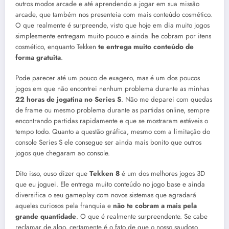
outros modos arcade e até aprendendo a jogar em sua missão
arcade, que também nos presenteia com mais conteúdo cosmético.
O que realmente é surpreende, visto que hoje em dia muito jogos
simplesmente entregam muito pouco e ainda lhe cobram por itens
cosmético, enquanto Tekken
te entrega muito conteúdo de
forma gratuita
.
Pode parecer até um pouco de exagero, mas é um dos poucos
jogos em que não encontrei nenhum problema durante as minhas
22 horas de jogatina no Series S
. Não me deparei com quedas
de frame ou mesmo problema durante as partidas online, sempre
encontrando partidas rapidamente e que se mostraram estáveis o
tempo todo. Quanto a questão gráfica, mesmo com a limitação do
console Series S ele consegue ser ainda mais bonito que outros
jogos que chegaram ao console.
Dito isso, ouso dizer que
Tekken 8
é um dos melhores jogos 3D
que eu joguei. Ele entrega muito conteúdo no jogo base e ainda
diversifica o seu gameplay com novos sistemas que agradará
aqueles curiosos pela franquia e
não te cobram a mais pela
grande quantidade
. O que é realmente surpreendente. Se cabe
reclamar de algo, certamente é o fato de que o nosso saudoso