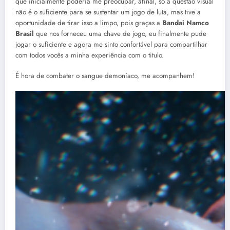
que inicialmente poderia me preocupar, afinal, só a questão visual
não é o suficiente para se sustentar um jogo de luta, mas tive a
oportunidade de tirar isso a limpo, pois graças a
Bandai Namco
Brasil
que nos forneceu uma chave de jogo, eu finalmente pude
jogar o suficiente e agora me sinto confortável para compartilhar
com todos vocês a minha experiência com o titulo.
É hora de combater o sangue demoníaco, me acompanhem!