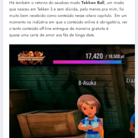
Há também o retorno do saudoso modo
Tekken Ball
, um modo
que nasceu em Tekken 3 e sem dúvida, pelo menos pra mim, foi
muito bem recebido como conteúdo nesse oitavo capitulo. Em um
momento na indústria em que o conteúdo online é obrigatório, ver
o tanto conteúdo off-line entregue de maneira gratuita é
quase uma carta de amor aos fãs de longa data.