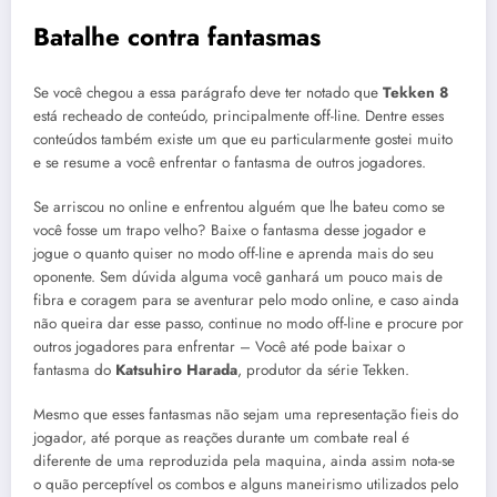
Batalhe contra fantasmas
Se você chegou a essa parágrafo deve ter notado que
Tekken 8
está recheado de conteúdo, principalmente off-line. Dentre esses
conteúdos também existe um que eu particularmente gostei muito
e se resume a você enfrentar o fantasma de outros jogadores.
Se arriscou no online e enfrentou alguém que lhe bateu como se
você fosse um trapo velho? Baixe o fantasma desse jogador e
jogue o quanto quiser no modo off-line e aprenda mais do seu
oponente. Sem dúvida alguma você ganhará um pouco mais de
fibra e coragem para se aventurar pelo modo online, e caso ainda
não queira dar esse passo, continue no modo off-line e procure por
outros jogadores para enfrentar – Você até pode baixar o
fantasma do
Katsuhiro Harada
, produtor da série Tekken.
Mesmo que esses fantasmas não sejam uma representação fieis do
jogador, até porque as reações durante um combate real é
diferente de uma reproduzida pela maquina, ainda assim nota-se
o quão perceptível os combos e alguns maneirismo utilizados pelo