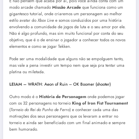
E não pensem que acaba por ai, pois você ainda conta com um
modo arcade chamado
Missão Arcade
que funciona como um
gigantesco tutorial, onde criaremos um personagem ao melhor
estilo avatar do
Xbox Live
e somos conduzidos por uma história
envolvendo a comunidade de jogos de luta e o seu amor por ele.
Não é algo profundo, mas sim muito funcional por conta do seu
objetivo, que é o de ensinar o jogador a conhecer todos os novos
elementos e como se jogar Tekken.
Pode ser uma modalidade que alguns não se empolguem tanto,
mas vale a pena investir um tempo nem que seja pra tentar uma
platina ou miletada.
LEIAM –
WRATH: Aeon of Ruin – OK Boomer (shooter)
Outro modo é o
História de Personagem
onde podemos jogar
com os 32 personagens no torneio
King of Iron Fist Tournament
(
Torneio do Rei do Punho de Ferro
) e conhecer cada uma das
motivações dos seus personagens que os levaram a entrar no
torneio e ainda ser beneficiado com um final animado e sempre
bem humorado.