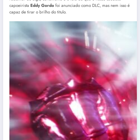
capoeirista
Eddy Gordo
foi anunciado como DLC, mas nem isso é
capaz de tirar o brilho do titulo.