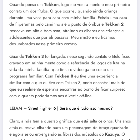
Quando penso em
Tekken
, logo me vem a mente o meu primeiro
contato um dos títulos. O que ocorreu quando ainda criança
durante uma volta para casa com minha família. Existia uma casa
de fliperamas pelo caminho até o ponto de ônibus e
Tekken 2
ressoava em alto e bom som, atraindo os olhares das crianças e
adolescentes que por ali passava. Meu irmão e eu ficamos
deslumbrados nesse primeiro contato.
Quando
Tekken 3
foi lançado, nesse segundo contato o titulo ficou
cravado em minha mente como a referência de jogos de luta na
vida da minha família, que tinha o vídeo game como um
programa familiar. Com
Tekken 8
eu tive uma experiência
similar com a que eu tive com Tekken 3, onde encontrei mais do
que eu realmente esperava encontrar ao ponto de ficar surpreso
com o quanto poderíamos nos divertir off-line.
LEIAM –
Street Fighter 6 | Será que é tudo isso mesmo?
Claro, ainda tem a questão gráfica que está salta os olhos. Uns anos
atrás eu estava olhando para um personagem de braço quadrado
e agora estou enxergando as fibras dos músculos do
Kazuya
. O