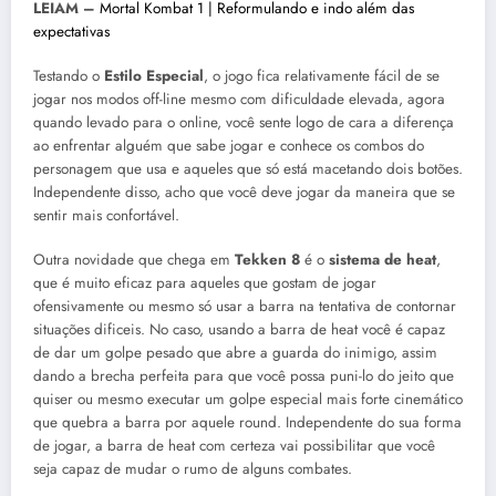
LEIAM –
Mortal Kombat 1 | Reformulando e indo além das
expectativas
Testando o
Estilo Especial
, o jogo fica relativamente fácil de se
jogar nos modos off-line mesmo com dificuldade elevada, agora
quando levado para o online, você sente logo de cara a diferença
ao enfrentar alguém que sabe jogar e conhece os combos do
personagem que usa e aqueles que só está macetando dois botões.
Independente disso, acho que você deve jogar da maneira que se
sentir mais confortável.
Outra novidade que chega em
Tekken 8
é o
sistema de heat
,
que é muito eficaz para aqueles que gostam de jogar
ofensivamente ou mesmo só usar a barra na tentativa de contornar
situações dificeis. No caso, usando a barra de heat você é capaz
de dar um golpe pesado que abre a guarda do inimigo, assim
dando a brecha perfeita para que você possa puni-lo do jeito que
quiser ou mesmo executar um golpe especial mais forte cinemático
que quebra a barra por aquele round. Independente do sua forma
de jogar, a barra de heat com certeza vai possibilitar que você
seja capaz de mudar o rumo de alguns combates.