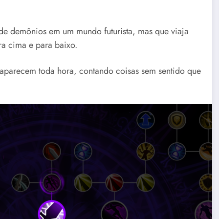
de demônios em um mundo futurista, mas que viaja
ra cima e para baixo.
saparecem toda hora, contando coisas sem sentido que