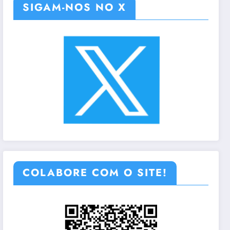
SIGAM-NOS NO X
COLABORE COM O SITE!