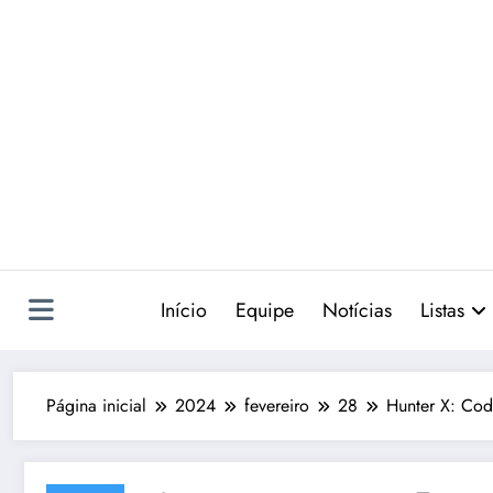
Pular
para
o
conteúdo
Início
Equipe
Notícias
Listas
Página inicial
2024
fevereiro
28
Hunter X: Cod