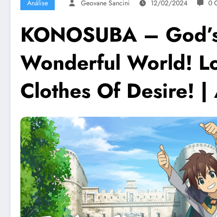
Análise
Geovane Sancini
12/02/2024
0 
KONOSUBA – God’s B
Wonderful World! L
Clothes Of Desire! |