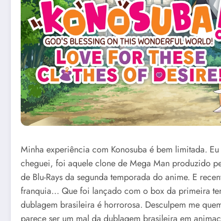
Minha experiência com Konosuba é bem limitada. Eu 
cheguei, foi aquele clone de Mega Man produzido p
de Blu-Rays da segunda temporada do anime. E recent
franquia… Que foi lançado com o box da primeira te
dublagem brasileira é horrorosa. Desculpem me que
parece ser um mal da dublagem brasileira em animaç