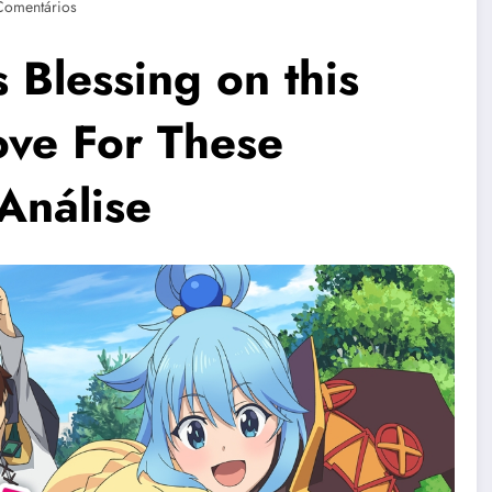
Comentários
lessing on this
ove For These
 Análise