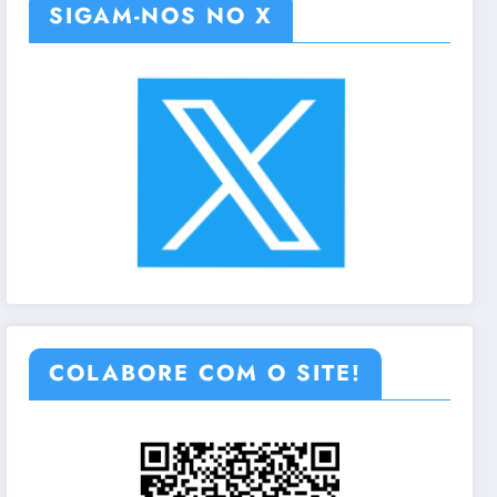
SIGAM-NOS NO X
COLABORE COM O SITE!