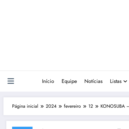
Pular
para
o
conteúdo
Início
Equipe
Notícias
Listas
Página inicial
2024
fevereiro
12
KONOSUBA – Go