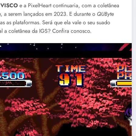
a
VISCO
e a PixelHeart continuaria, com a coletânea
e, a serem lançados em 2023. E durante o
QUByte
as as plataformas. Será que ela vale o seu suado
al a coletânea da IGS? Confira conosco.