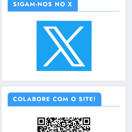
SIGAM-NOS NO X
COLABORE COM O SITE!