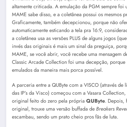
altamente criticada. A emulação da PGM sempre foi u
MAME sabe disso, e a coletânea possui os mesmos p
Graficamente, também decepcionou, porque não ofere
automaticamente esticando a tela pra 16:9, considera
a coletânea usa as versões PLUS de alguns jogos (qu
invés das originais é mais um sinal da preguiça, po
MAME, se você abrir, você recebe uma mensagem de 
Classic Arcade Collection foi uma decepção, porque
emulados da maneira mais porca possível.
A parceria entre a QUByte com a VISCO (através de li
das IP’s da Visco) começou com a Vasara Collection,
original feito do zero pela própria
QUByte
. Depois,
original, trouxe uma versão buffada de
Breakers Reve
escambau, sendo um prato cheio pros fãs de luta.