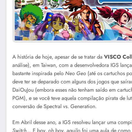
A história de hoje, apesar de se tratar da
VISCO Coll
análise), em Taiwan, com a desenvolvedora IGS lanç
bastante inspirada pelo
Neo Geo
(até os cartuchos po
deve ter se deparado com alguns dos jogos que saír
DaiOuJou (embora esses não tenham saído em cartuch
PGM), e se você teve aquela compilação pirata de lu
conversão de Spectral vs. Generation.
Em Abril desse ano, a IGS resolveu lançar uma compi
Switch
… E boy, oh boy, aquilo foi uma aula de com