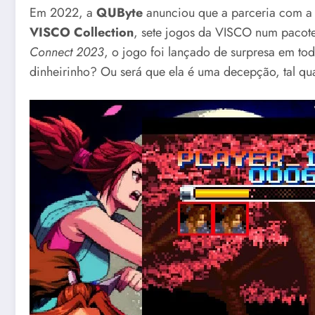
Em 2022, a
QUByte
anunciou que a parceria com 
VISCO Collection
, sete jogos da VISCO num pacot
Connect 2023
, o jogo foi lançado de surpresa em tod
dinheirinho? Ou será que ela é uma decepção, tal qu