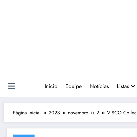
Pular
para
o
conteúdo
Início
Equipe
Notícias
Listas
Página inicial
2023
novembro
2
VISCO Collect