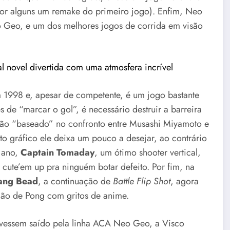
or alguns um remake do primeiro jogo). Enfim, Neo
o Geo, e um dos melhores jogos de corrida em visão
l novel divertida com uma atmosfera incrível
m 1998 e, apesar de competente, é um jogo bastante
 de “marcar o gol”, é necessário destruir a barreira
ação “baseado” no confronto entre Musashi Miyamoto e
to gráfico ele deixa um pouco a desejar, ao contrário
 ano,
Captain Tomaday
, um ótimo shooter vertical,
 cute’em up pra ninguém botar defeito. Por fim, na
ang Bead
, a continuação de
Battle Flip Shot
, agora
ção de Pong com gritos de anime.
 tivessem saído pela linha ACA Neo Geo, a Visco