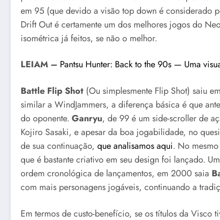
em 95 (que devido a visão top down é considerado p
Drift Out é certamente um dos melhores jogos do Ne
isométrica já feitos, se não o melhor.
LEIAM –
Pantsu Hunter: Back to the 90s — Uma visua
Battle Flip Shot
(Ou simplesmente Flip Shot) saiu e
similar a WindJammers, a diferença básica é que antes
do oponente.
Ganryu
, de 99 é um side-scroller de 
Kojiro Sasaki, e apesar da boa jogabilidade, no quesi
de sua continuação,
que analisamos aqui
. No mesmo
que é bastante criativo em seu design foi lançado. Um
ordem cronológica de lançamentos, em 2000 saia
B
com mais personagens jogáveis, continuando a tradi
Em termos de custo-benefício, se os títulos da Visco