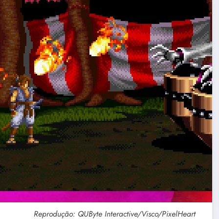
Reprodução: QUByte Interactive/Visco/PixelHeart