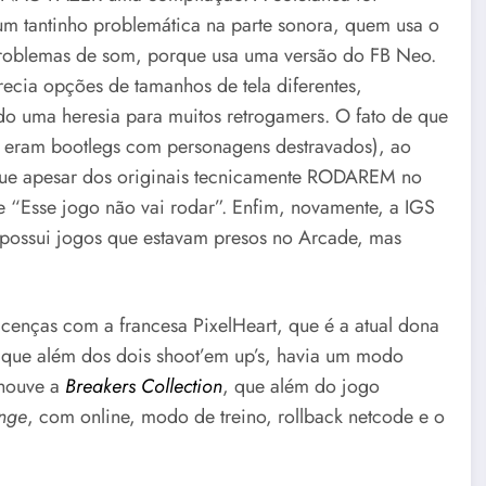
m tantinho problemática na parte sonora, quem usa o
roblemas de som, porque usa uma versão do FB Neo.
cia opções de tamanhos de tela diferentes,
do uma heresia para muitos retrogamers. O fato de que
e eram bootlegs com personagens destravados), ao
rque apesar dos originais tecnicamente RODAREM no
“Esse jogo não vai rodar”. Enfim, novamente, a IGS
 possui jogos que estavam presos no Arcade, mas
cenças com a francesa PixelHeart, que é a atual dona
 que além dos dois shoot’em up’s, havia um modo
 houve a
Breakers Collection
, que além do jogo
nge
, com online, modo de treino, rollback netcode e o