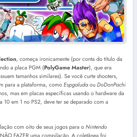
ection
, começa ironicamente (por conta do título da
ando a placa PGM (
PolyGame Master
), que era
ssuem tamanhos similares). Se você curte shooters,
am para a plataforma, como
Espgaluda
ou
DoDonPachi
os, mas em placas específicas usando o hardware da
ta 10 em 1 no PS2, deve ter se deparado com a
lação com oito de seus jogos para o
Nintendo
o NÃO FAZER uma compilação. A coletânea foi