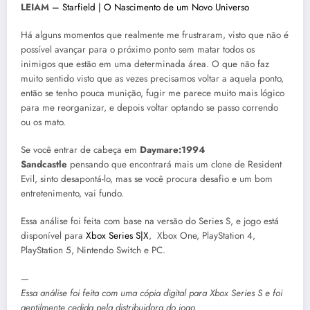
LEIAM –
Starfield | O Nascimento de um Novo Universo
Há alguns momentos que realmente me frustraram, visto que não é
possível avançar para o próximo ponto sem matar todos os
inimigos que estão em uma determinada área. O que não faz
muito sentido visto que as vezes precisamos voltar a aquela ponto,
então se tenho pouca munição, fugir me parece muito mais lógico
para me reorganizar, e depois voltar optando se passo correndo
ou os mato.
Se você entrar de cabeça em
Daymare:1994
Sandcastle
pensando que encontrará mais um clone de Resident
Evil, sinto desapontá-lo, mas se você procura desafio e um bom
entretenimento, vai fundo.
Essa análise foi feita com base na versão do Series S, e jogo está
disponível para
Xbox Series S|X
, Xbox One, PlayStation 4,
PlayStation 5, Nintendo Switch e PC.
—
Essa análise foi feita com uma cópia digital para Xbox Series S e foi
gentilmente cedida pela
distribuidora do jogo
.