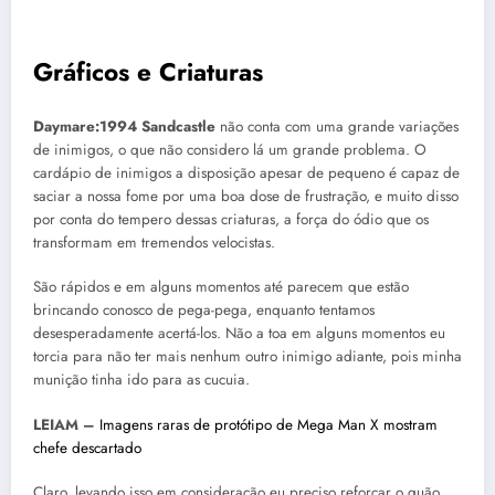
Gráficos e Criaturas
Daymare:1994
Sandcastle
não conta com uma grande variações
de inimigos, o que não considero lá um grande problema. O
cardápio de inimigos a disposição apesar de pequeno é capaz de
saciar a nossa fome por uma boa dose de frustração, e muito disso
por conta do tempero dessas criaturas, a força do ódio que os
transformam em tremendos velocistas.
São rápidos e em alguns momentos até parecem que estão
brincando conosco de pega-pega, enquanto tentamos
desesperadamente acertá-los. Não a toa em alguns momentos eu
torcia para não ter mais nenhum outro inimigo adiante, pois minha
munição tinha ido para as cucuia.
LEIAM –
Imagens raras de protótipo de Mega Man X mostram
chefe descartado
Claro, levando isso em consideração eu preciso reforçar o quão