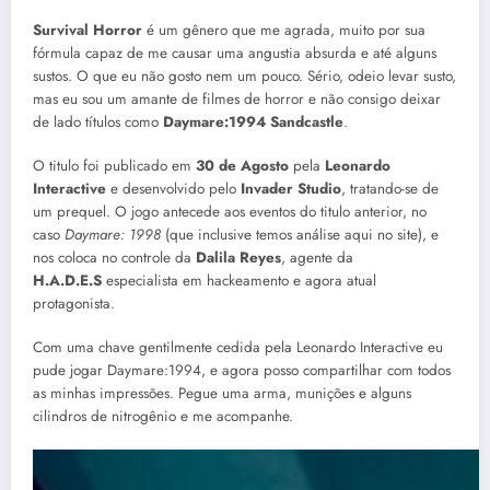
Survival Horror
é um gênero que me agrada, muito por sua
fórmula capaz de me causar uma angustia absurda e até alguns
sustos. O que eu não gosto nem um pouco. Sério, odeio levar susto,
mas eu sou um amante de filmes de horror e não consigo deixar
de lado títulos como
Daymare:1994 Sandcastle
.
O titulo foi publicado em
30 de Agosto
pela
Leonardo
Interactive
e desenvolvido pelo
Invader Studio
, tratando-se de
um prequel. O jogo antecede aos eventos do titulo anterior, no
caso
Daymare: 1998
(que inclusive temos análise aqui no site), e
nos coloca no controle da
Dalila Reyes
, agente da
H.A.D.E.S
especialista em hackeamento e agora atual
protagonista.
Com uma chave gentilmente cedida pela Leonardo Interactive eu
pude jogar Daymare:1994, e agora posso compartilhar com todos
as minhas impressões. Pegue uma arma, munições e alguns
cilindros de nitrogênio e me acompanhe.