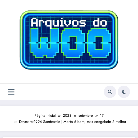
Pular
para
o
conteúdo
Página inicial
2023
setembro
17
Daymare:1994 Sandcastle | Morto é bom, mas congelado é melhor